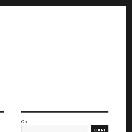
Cari
CARI