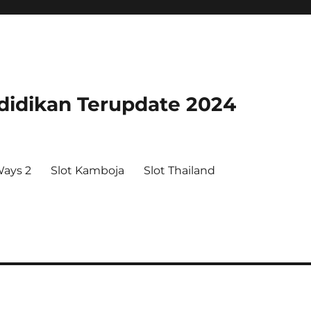
didikan Terupdate 2024
ays 2
Slot Kamboja
Slot Thailand