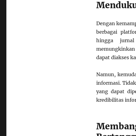
Menduku
Pelajar
untuk
Menghadapi
Dengan kemampua
Era
Teknologi
berbagai platfo
hingga jurna
memungkinkan p
dapat diakses ka
Namun, kemudah
informasi. Tida
yang dapat dipe
kredibilitas inf
Membang