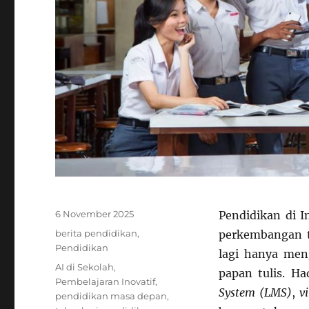
Posted
6 November 2025
Pendidikan di I
on
Categories
berita pendidikan
,
perkembangan te
Pendidikan
lagi hanya men
Tags
AI di Sekolah
,
papan tulis. H
Pembelajaran Inovatif
,
System (LMS)
,
v
pendidikan masa depan
,