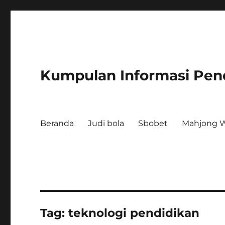
Kumpulan Informasi Pen
Beranda
Judi bola
Sbobet
Mahjong W
Tag:
teknologi pendidikan