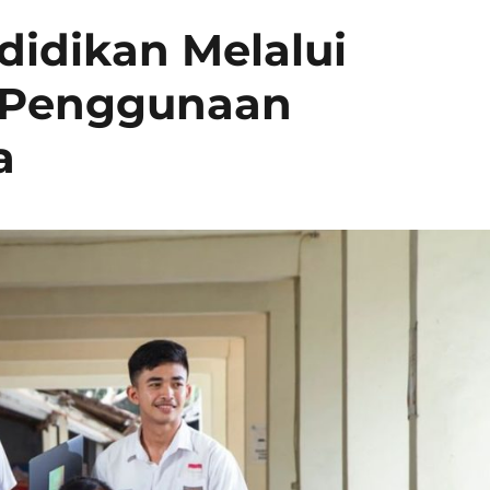
idikan Melalui
n Penggunaan
a