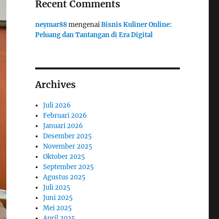
Recent Comments
neymar88
mengenai
Bisnis Kuliner Online:
Peluang dan Tantangan di Era Digital
Archives
Juli 2026
Februari 2026
Januari 2026
Desember 2025
November 2025
Oktober 2025
September 2025
Agustus 2025
Juli 2025
Juni 2025
Mei 2025
April 2025