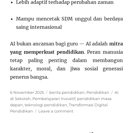
Lebih adaptif terhadap perubahan zaman
Mampu mencetak SDM unggul dan berdaya
saing internasional
AI bukan ancaman bagi guru — AI adalah
mitra
yang memperkuat pendidikan
. Peran manusia
tetap paling penting dalam membangun
karakter, moral, dan jiwa sosial generasi
penerus bangsa.
Posted
Categories
Tags
6 November 2025
berita pendidikan
,
Pendidikan
AI
on
di Sekolah
,
Pembelajaran Inovatif
,
pendidikan masa
depan
,
teknologi pendidikan
,
Transformasi Digital
on
Pendidikan
Leave a comment
Peningkatan
Pendidikan
Melalui