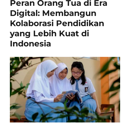
Peran Orang Tua di Era
Teknologi
AI
Digital: Membangun
dan
Kolaborasi Pendidikan
Penggunaan
Teknologi
yang Lebih Kuat di
Lainnya
Indonesia