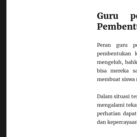
Guru p
Pembent
Peran guru pe
pembentukan ka
mengeluh, bahka
bisa mereka s
membuat siswa 
Dalam situasi t
mengalami teka
perhatian dapa
dan kepercayaan 