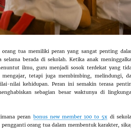
 orang tua memiliki peran yang sangat penting dal
a selama berada di sekolah. Ketika anak meninggalk
nuntut ilmu, guru menjadi sosok terdekat yang tid
 mengajar, tetapi juga membimbing, melindungi, d
ai-nilai kehidupan. Peran ini semakin terasa penti
menghabiskan sebagian besar waktunya di lingkung
aimana peran
bonus new member 100 to 5x
di sekol
pengganti orang tua dalam membentuk karakter, sika