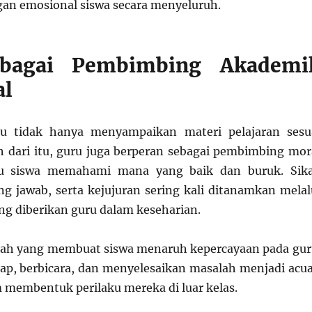
an emosional siswa secara menyeluruh.
bagai Pembimbing Akademi
al
ru tidak hanya menyampaikan materi pelajaran sesu
h dari itu, guru juga berperan sebagai pembimbing mor
 siswa memahami mana yang baik dan buruk. Sik
ung jawab, serta kejujuran sering kali ditanamkan melal
ng diberikan guru dalam keseharian.
lah yang membuat siswa menaruh kepercayaan pada gur
kap, berbicara, dan menyelesaikan masalah menjadi acu
m membentuk perilaku mereka di luar kelas.