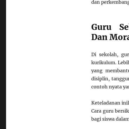
dan perkembang
Peran
Penting
Siswa
Guru Se
Dan Mor
Di sekolah, gu
kurikulum. Lebi
yang membantu
disiplin, tangg
contoh nyata ya
Keteladanan ini
Cara guru bersi
bagi siswa dala