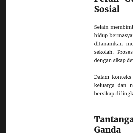
Sosial
Selain membimbi
hidup bermasyar
ditanamkan mel
sekolah. Pros
dengan sikap de
Dalam konteks i
keluarga dan n
bersikap di lin
Tantang
Ganda