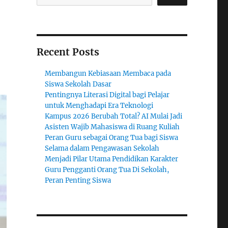
Recent Posts
Membangun Kebiasaan Membaca pada
Siswa Sekolah Dasar
Pentingnya Literasi Digital bagi Pelajar
untuk Menghadapi Era Teknologi
Kampus 2026 Berubah Total? AI Mulai Jadi
Asisten Wajib Mahasiswa di Ruang Kuliah
Peran Guru sebagai Orang Tua bagi Siswa
Selama dalam Pengawasan Sekolah
Menjadi Pilar Utama Pendidikan Karakter
Guru Pengganti Orang Tua Di Sekolah,
Peran Penting Siswa