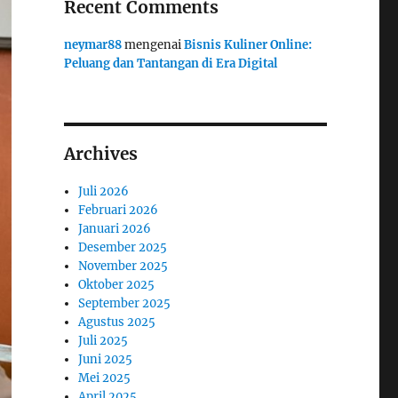
Recent Comments
neymar88
mengenai
Bisnis Kuliner Online:
Peluang dan Tantangan di Era Digital
Archives
Juli 2026
Februari 2026
Januari 2026
Desember 2025
November 2025
Oktober 2025
September 2025
Agustus 2025
Juli 2025
Juni 2025
Mei 2025
April 2025