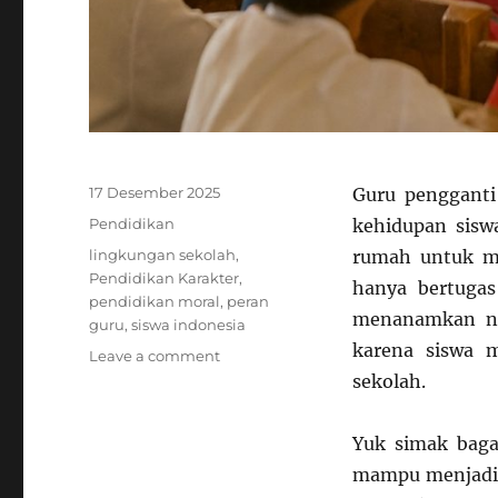
Posted
17 Desember 2025
Guru pengganti
on
Categories
Pendidikan
kehidupan sisw
Tags
lingkungan sekolah
,
rumah untuk me
Pendidikan Karakter
,
hanya bertugas
pendidikan moral
,
peran
menanamkan nil
guru
,
siswa indonesia
karena siswa 
on
Leave a comment
Guru
sekolah.
Pengganti
Orang
Yuk simak bag
Tua
Di
mampu menjadi 
Sekolah,