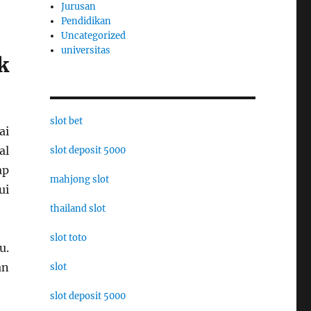
Jurusan
Pendidikan
Uncategorized
universitas
k
slot bet
ai
al
slot deposit 5000
ap
mahjong slot
ui
thailand slot
slot toto
u.
an
slot
slot deposit 5000