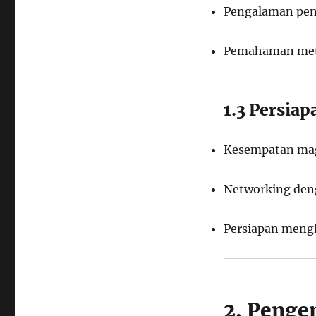
Pengalaman pene
Pemahaman meto
1.3 Persiap
Kesempatan mag
Networking deng
Persiapan mengh
2. Penge