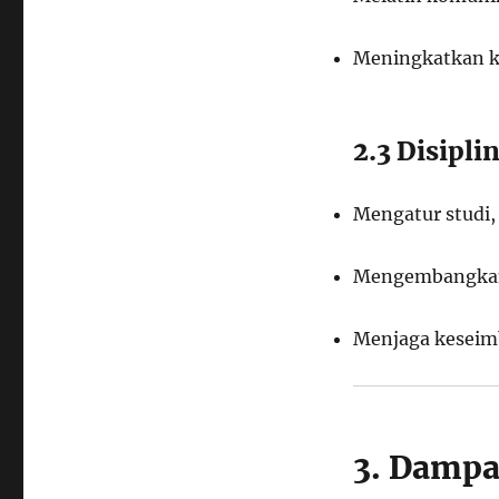
Meningkatkan 
2.3 Disipl
Mengatur studi,
Mengembangkan 
Menjaga keseimb
3. Dampa