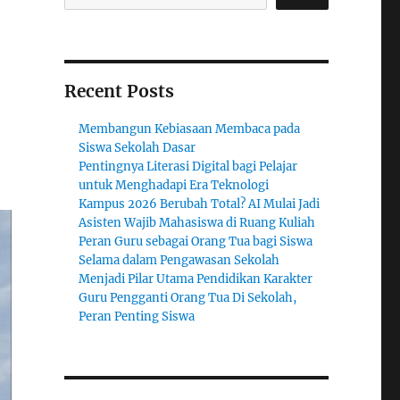
Recent Posts
Membangun Kebiasaan Membaca pada
Siswa Sekolah Dasar
Pentingnya Literasi Digital bagi Pelajar
untuk Menghadapi Era Teknologi
Kampus 2026 Berubah Total? AI Mulai Jadi
Asisten Wajib Mahasiswa di Ruang Kuliah
Peran Guru sebagai Orang Tua bagi Siswa
Selama dalam Pengawasan Sekolah
Menjadi Pilar Utama Pendidikan Karakter
Guru Pengganti Orang Tua Di Sekolah,
Peran Penting Siswa