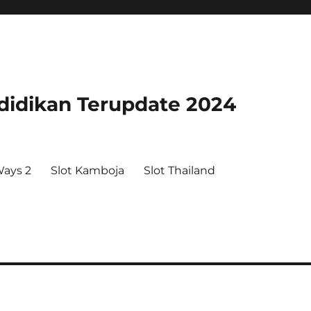
didikan Terupdate 2024
ays 2
Slot Kamboja
Slot Thailand