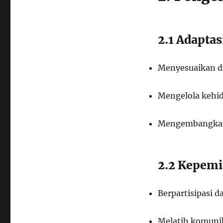
2.1 Adaptas
Menyesuaikan di
Mengelola kehid
Mengembangkan
2.2 Kepemi
Berpartisipasi 
Melatih komunik