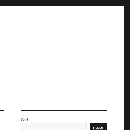
Cari
CARI