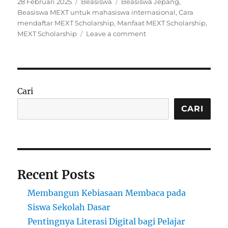
Posted
Categories
Tags
28 Februari 2025
Beasiswa
Beasiswa Jepang
,
on
Beasiswa MEXT untuk mahasiswa internasional
,
Cara
mendaftar MEXT Scholarship
,
Manfaat MEXT Scholarship
,
on
MEXT Scholarship
Leave a comment
MEXT
Scholarship:
Beasiswa
Prestisius
dari
Cari
Pemerintah
Jepang
CARI
untuk
Pendidikan
Tinggi
Recent Posts
Membangun Kebiasaan Membaca pada
Siswa Sekolah Dasar
Pentingnya Literasi Digital bagi Pelajar