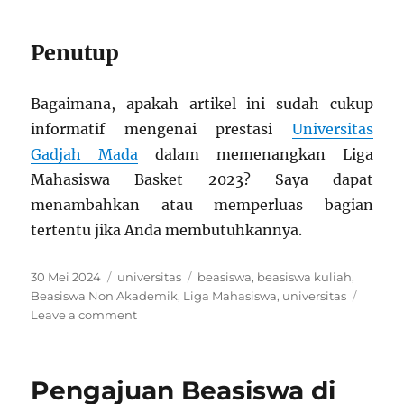
Penutup
Bagaimana, apakah artikel ini sudah cukup
informatif mengenai prestasi
Universitas
Gadjah Mada
dalam memenangkan Liga
Mahasiswa Basket 2023? Saya dapat
menambahkan atau memperluas bagian
tertentu jika Anda membutuhkannya.
Posted
Categories
Tags
30 Mei 2024
universitas
beasiswa
,
beasiswa kuliah
,
on
Beasiswa Non Akademik
,
Liga Mahasiswa
,
universitas
on
Leave a comment
UGM
Raih
Gelar
Pengajuan Beasiswa di
Juara