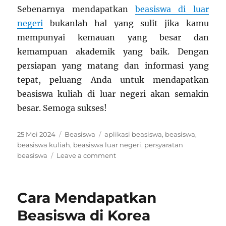
Sebenarnya mendapatkan
beasiswa di luar
negeri
bukanlah hal yang sulit jika kamu
mempunyai kemauan yang besar dan
kemampuan akademik yang baik. Dengan
persiapan yang matang dan informasi yang
tepat, peluang Anda untuk mendapatkan
beasiswa kuliah di luar negeri akan semakin
besar. Semoga sukses!
Posted
Categories
Tags
25 Mei 2024
Beasiswa
aplikasi beasiswa
,
beasiswa
,
on
beasiswa kuliah
,
beasiswa luar negeri
,
persyaratan
on
beasiswa
Leave a comment
Pengajuan
Beasiswa
di
Cara Mendapatkan
Luar
Negeri,
Beasiswa di Korea
Yuk