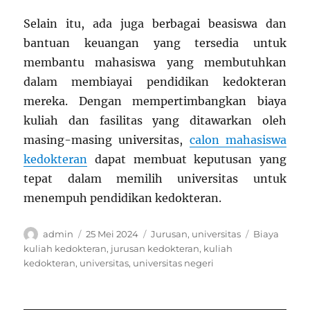
Selain itu, ada juga berbagai beasiswa dan
bantuan keuangan yang tersedia untuk
membantu mahasiswa yang membutuhkan
dalam membiayai pendidikan kedokteran
mereka. Dengan mempertimbangkan biaya
kuliah dan fasilitas yang ditawarkan oleh
masing-masing universitas,
calon mahasiswa
kedokteran
dapat membuat keputusan yang
tepat dalam memilih universitas untuk
menempuh pendidikan kedokteran.
Author
Posted
Categories
Tags
admin
25 Mei 2024
Jurusan
,
universitas
Biaya
on
kuliah kedokteran
,
jurusan kedokteran
,
kuliah
kedokteran
,
universitas
,
universitas negeri