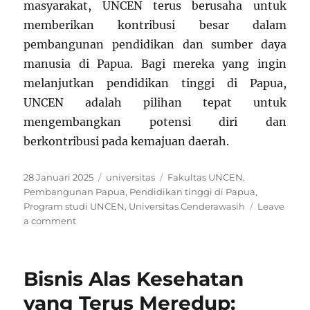
masyarakat, UNCEN terus berusaha untuk
memberikan kontribusi besar dalam
pembangunan pendidikan dan sumber daya
manusia di Papua. Bagi mereka yang ingin
melanjutkan pendidikan tinggi di Papua,
UNCEN adalah pilihan tepat untuk
mengembangkan potensi diri dan
berkontribusi pada kemajuan daerah.
Posted
Categories
Tags
28 Januari 2025
universitas
Fakultas UNCEN
,
on
Pembangunan Papua
,
Pendidikan tinggi di Papua
,
Program studi UNCEN
,
Universitas Cenderawasih
Leave
on
a comment
Mengenal
Universitas
Cenderawasih
Bisnis Alas Kesehatan
(UNCEN):
Pilar
yang Terus Meredup:
Pendidikan