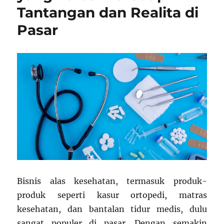
Tantangan dan Realita di
di
Papua
Pasar
Bisnis alas kesehatan, termasuk produk-
produk seperti kasur ortopedi, matras
kesehatan, dan bantalan tidur medis, dulu
sangat populer di pasar. Dengan semakin