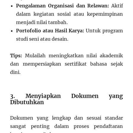
Pengalaman Organisasi dan Relawan:
Aktif
dalam kegiatan sosial atau kepemimpinan
menjadi nilai tambah.
Portofolio atau Hasil Karya:
Untuk program
studi seni atau desain.
Tips:
Mulailah meningkatkan nilai akademik
dan mempersiapkan sertifikat bahasa sejak
dini.
3. Menyiapkan Dokumen yang
Dibutuhkan
Dokumen yang lengkap dan sesuai standar
sangat penting dalam proses pendaftaran