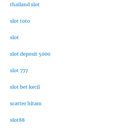
thailand slot
slot toto
slot
slot deposit 5000
slot 777
slot bet kecil
scatter hitam
slot88