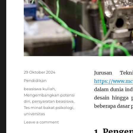
Posted
29 Oktober 2024
Jurusan Tek
on
Categories
Pendidikan
https://www.mc
Tags
beasiswa kuliah
,
dalam dunia ind
Mengembangkan potensi
desain hingga 
diri
,
persyaratan beasiswa
,
beberapa dasar 
Tes minat bakat psikologi
,
universitas
on
Leave a comment
Dasar-
1. Penge