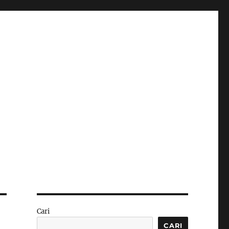
Cari
CARI