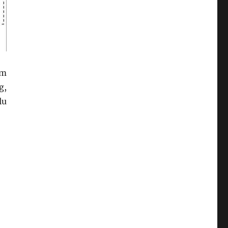
am
g,
lu