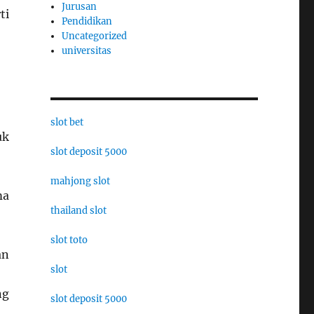
Jurusan
ti
Pendidikan
Uncategorized
universitas
slot bet
slot deposit 5000
mahjong slot
ma
thailand slot
slot toto
an
slot
ng
slot deposit 5000