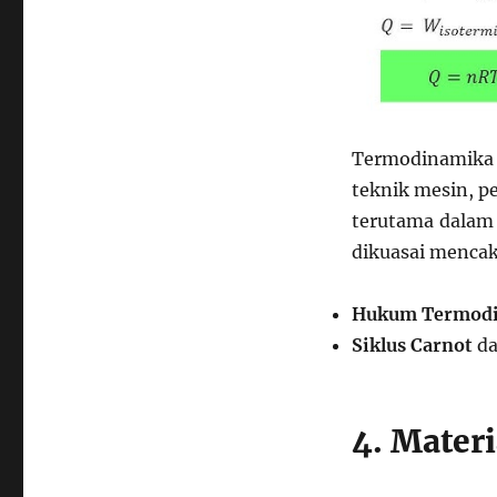
Termodinamika 
teknik mesin, p
terutama dalam 
dikuasai menca
Hukum Termod
Siklus Carnot
d
4. Mater