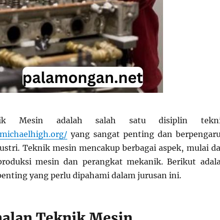
nik Mesin adalah salah satu disiplin tekn
michaelhigh.org/
yang sangat penting dan berpengar
ustri. Teknik mesin mencakup berbagai aspek, mulai da
produksi mesin dan perangkat mekanik. Berikut adal
penting yang perlu dipahami dalam jurusan ini.
nalan Teknik Mesin