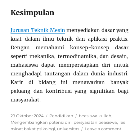
Kesimpulan
Jurusan Teknik Mesin
menyediakan dasar yang
kuat dalam ilmu teknik dan aplikasi praktis.
Dengan memahami konsep-konsep dasar
seperti mekanika, termodinamika, dan desain,
mahasiswa dapat mempersiapkan diri untuk
menghadapi tantangan dalam dunia industri.
Karir di bidang ini menawarkan banyak
peluang dan kontribusi yang signifikan bagi
masyarakat.
Posted
Categories
Tags
29 Oktober 2024
Pendidikan
beasiswa kuliah
,
on
Mengembangkan potensi diri
,
persyaratan beasiswa
,
Tes
on
minat bakat psikologi
,
universitas
Leave a comment
Dasar-