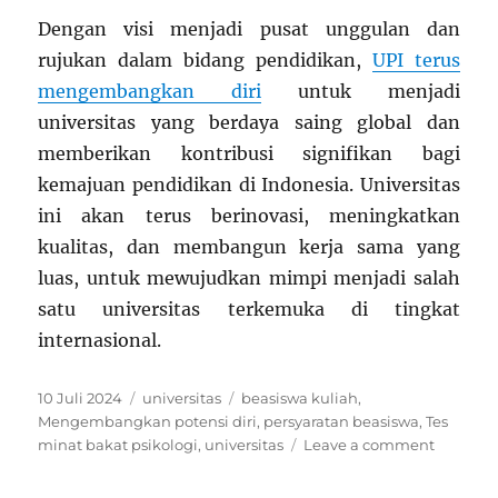
Dengan visi menjadi pusat unggulan dan
rujukan dalam bidang pendidikan,
UPI terus
mengembangkan diri
untuk menjadi
universitas yang berdaya saing global dan
memberikan kontribusi signifikan bagi
kemajuan pendidikan di Indonesia. Universitas
ini akan terus berinovasi, meningkatkan
kualitas, dan membangun kerja sama yang
luas, untuk mewujudkan mimpi menjadi salah
satu universitas terkemuka di tingkat
internasional.
Posted
Categories
Tags
10 Juli 2024
universitas
beasiswa kuliah
,
on
Mengembangkan potensi diri
,
persyaratan beasiswa
,
Tes
on
minat bakat psikologi
,
universitas
Leave a comment
Universi
Pendidi