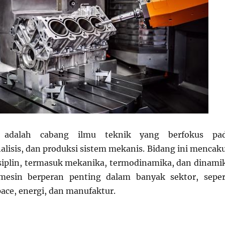
 adalah cabang ilmu teknik yang berfokus pa
alisis, dan produksi sistem mekanis. Bidang ini mencak
siplin, termasuk mekanika, termodinamika, dan dinami
 mesin berperan penting dalam banyak sektor, seper
pace, energi, dan manufaktur.