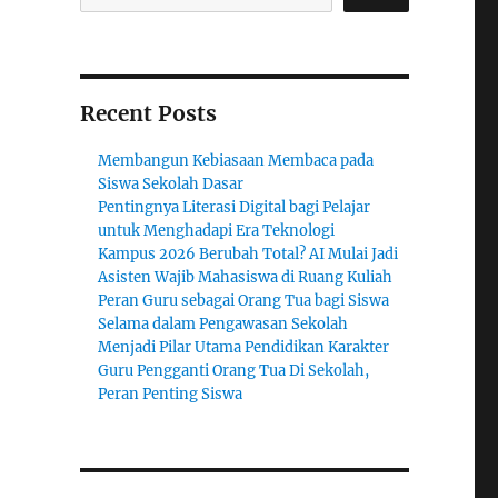
Recent Posts
Membangun Kebiasaan Membaca pada
Siswa Sekolah Dasar
Pentingnya Literasi Digital bagi Pelajar
untuk Menghadapi Era Teknologi
Kampus 2026 Berubah Total? AI Mulai Jadi
Asisten Wajib Mahasiswa di Ruang Kuliah
Peran Guru sebagai Orang Tua bagi Siswa
Selama dalam Pengawasan Sekolah
Menjadi Pilar Utama Pendidikan Karakter
Guru Pengganti Orang Tua Di Sekolah,
Peran Penting Siswa