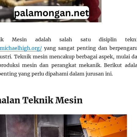
nik Mesin adalah salah satu disiplin tekn
michaelhigh.org/
yang sangat penting dan berpengar
ustri. Teknik mesin mencakup berbagai aspek, mulai da
produksi mesin dan perangkat mekanik. Berikut adal
penting yang perlu dipahami dalam jurusan ini.
nalan Teknik Mesin