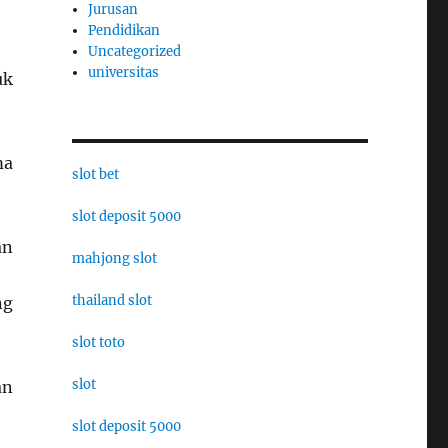
Jurusan
Pendidikan
Uncategorized
universitas
ma
slot bet
slot deposit 5000
an
mahjong slot
thailand slot
ng
slot toto
slot
an
slot deposit 5000