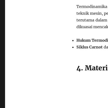
Termodinamika 
teknik mesin, p
terutama dalam 
dikuasai menca
Hukum Termod
Siklus Carnot
d
4. Mater