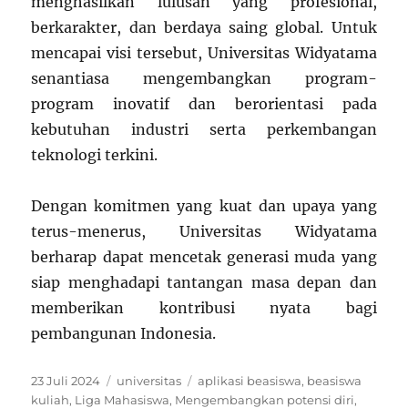
menghasilkan lulusan yang profesional,
berkarakter, dan berdaya saing global. Untuk
mencapai visi tersebut, Universitas Widyatama
senantiasa mengembangkan program-
program inovatif dan berorientasi pada
kebutuhan industri serta perkembangan
teknologi terkini.
Dengan komitmen yang kuat dan upaya yang
terus-menerus, Universitas Widyatama
berharap dapat mencetak generasi muda yang
siap menghadapi tantangan masa depan dan
memberikan kontribusi nyata bagi
pembangunan Indonesia.
Posted
Categories
Tags
23 Juli 2024
universitas
aplikasi beasiswa
,
beasiswa
on
kuliah
,
Liga Mahasiswa
,
Mengembangkan potensi diri
,