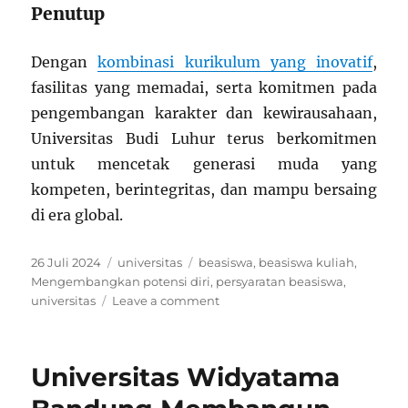
Penutup
Dengan
kombinasi kurikulum yang inovatif
,
fasilitas yang memadai, serta komitmen pada
pengembangan karakter dan kewirausahaan,
Universitas Budi Luhur terus berkomitmen
untuk mencetak generasi muda yang
kompeten, berintegritas, dan mampu bersaing
di era global.
Posted
Categories
Tags
26 Juli 2024
universitas
beasiswa
,
beasiswa kuliah
,
on
Mengembangkan potensi diri
,
persyaratan beasiswa
,
on
universitas
Leave a comment
Universitas
Budi
Luhur:
Universitas Widyatama
Mencetak
Generasi