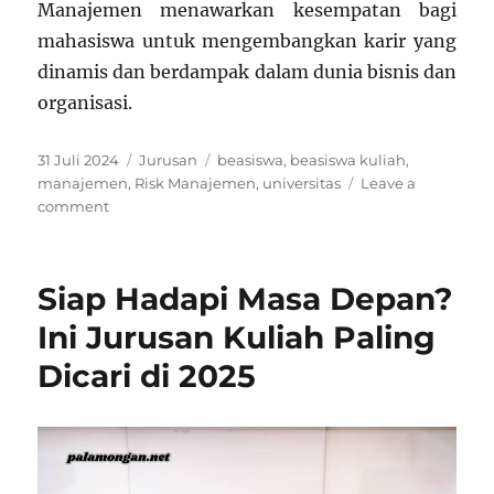
Manajemen menawarkan kesempatan bagi
mahasiswa untuk mengembangkan karir yang
dinamis dan berdampak dalam dunia bisnis dan
organisasi.
Posted
Categories
Tags
31 Juli 2024
Jurusan
beasiswa
,
beasiswa kuliah
,
on
manajemen
,
Risk Manajemen
,
universitas
Leave a
on
comment
Jurusan
Manajemen:
Sebuah
Siap Hadapi Masa Depan?
Kajian
Komprehensif
Ini Jurusan Kuliah Paling
Dicari di 2025