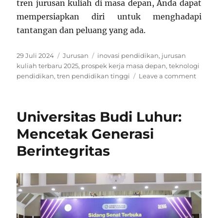
tren jurusan kuliah di masa depan, Anda dapat
mempersiapkan diri untuk menghadapi
tantangan dan peluang yang ada.
Posted
Categories
Tags
29 Juli 2024
Jurusan
inovasi pendidikan
,
jurusan
on
kuliah terbaru 2025
,
prospek kerja masa depan
,
teknologi
on
pendidikan
,
tren pendidikan tinggi
Leave a comment
Siap
Hadap
Masa
Universitas Budi Luhur:
Depan
Ini
Mencetak Generasi
Jurusa
Berintegritas
Kuliah
Paling
Dicari
di
2025