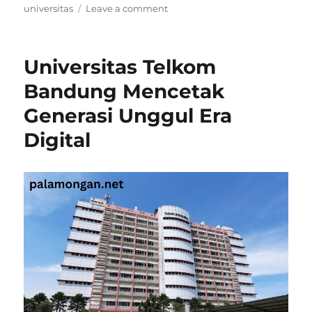
on
universitas
Leave a comment
Universitas
Widyatama
Bandung
Universitas Telkom
Membangun
Talenta
Bandung Mencetak
Masa
Generasi Unggul Era
Depan
Digital