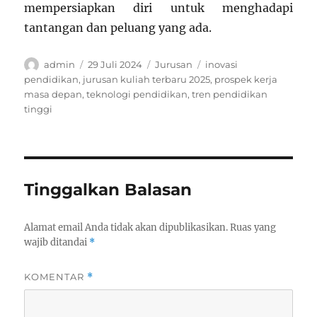
mempersiapkan diri untuk menghadapi
tantangan dan peluang yang ada.
Author
Posted
Categories
Tags
admin
29 Juli 2024
Jurusan
inovasi
on
pendidikan
,
jurusan kuliah terbaru 2025
,
prospek kerja
masa depan
,
teknologi pendidikan
,
tren pendidikan
tinggi
Tinggalkan Balasan
Alamat email Anda tidak akan dipublikasikan.
Ruas yang
wajib ditandai
*
KOMENTAR
*