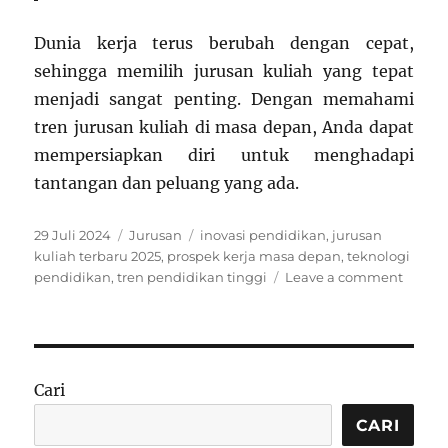
Dunia kerja terus berubah dengan cepat,
sehingga memilih jurusan kuliah yang tepat
menjadi sangat penting. Dengan memahami
tren jurusan kuliah di masa depan, Anda dapat
mempersiapkan diri untuk menghadapi
tantangan dan peluang yang ada.
Posted
Categories
Tags
29 Juli 2024
Jurusan
inovasi pendidikan
,
jurusan
on
kuliah terbaru 2025
,
prospek kerja masa depan
,
teknologi
on
pendidikan
,
tren pendidikan tinggi
Leave a comment
Siap
Hadap
Masa
Depan
Ini
Cari
Jurusa
Kuliah
CARI
Paling