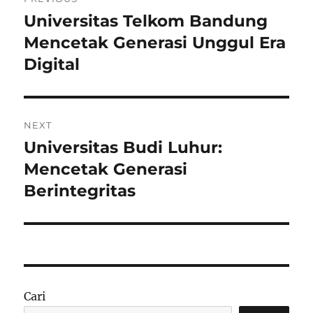
pos
Universitas Telkom Bandung
Previous
post:
Mencetak Generasi Unggul Era
Digital
NEXT
Universitas Budi Luhur:
Next
post:
Mencetak Generasi
Berintegritas
Cari