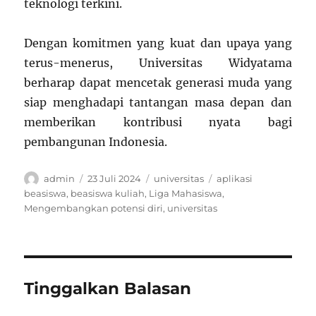
teknologi terkini.
Dengan komitmen yang kuat dan upaya yang
terus-menerus, Universitas Widyatama
berharap dapat mencetak generasi muda yang
siap menghadapi tantangan masa depan dan
memberikan kontribusi nyata bagi
pembangunan Indonesia.
Author
Posted
Categories
Tags
admin
23 Juli 2024
universitas
aplikasi
on
beasiswa
,
beasiswa kuliah
,
Liga Mahasiswa
,
Mengembangkan potensi diri
,
universitas
Tinggalkan Balasan