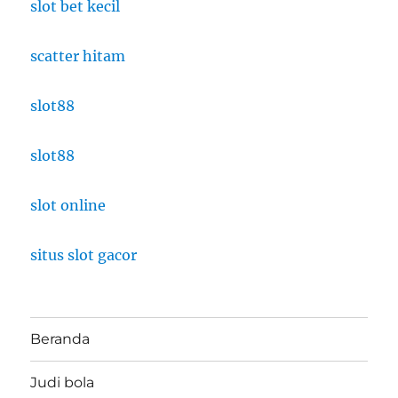
slot bet kecil
scatter hitam
slot88
slot88
slot online
situs slot gacor
Beranda
Judi bola