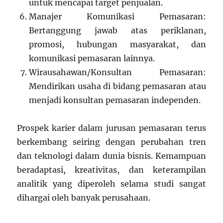
untuk mencapai target penjualan.
Manajer Komunikasi Pemasaran:
Bertanggung jawab atas periklanan,
promosi, hubungan masyarakat, dan
komunikasi pemasaran lainnya.
Wirausahawan/Konsultan Pemasaran:
Mendirikan usaha di bidang pemasaran atau
menjadi konsultan pemasaran independen.
Prospek karier dalam jurusan pemasaran terus
berkembang seiring dengan perubahan tren
dan teknologi dalam dunia bisnis. Kemampuan
beradaptasi, kreativitas, dan keterampilan
analitik yang diperoleh selama studi sangat
dihargai oleh banyak perusahaan.