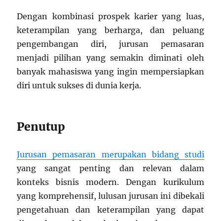
Dengan kombinasi prospek karier yang luas,
keterampilan yang berharga, dan peluang
pengembangan diri, jurusan pemasaran
menjadi pilihan yang semakin diminati oleh
banyak mahasiswa yang ingin mempersiapkan
diri untuk sukses di dunia kerja.
Penutup
Jurusan pemasaran merupakan bidang studi
yang sangat penting dan relevan dalam
konteks bisnis modern. Dengan kurikulum
yang komprehensif, lulusan jurusan ini dibekali
pengetahuan dan keterampilan yang dapat