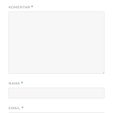
KOMENTAR
*
NAMA
*
EMAIL
*