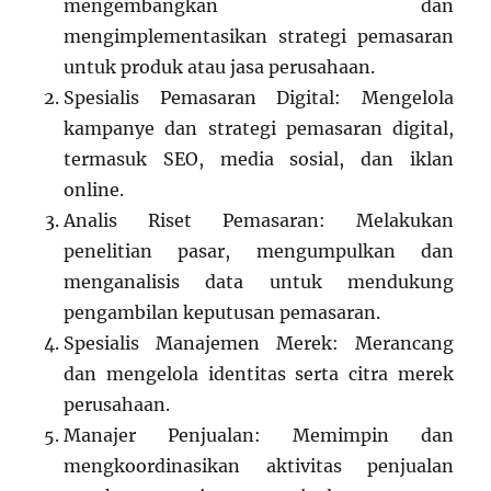
mengembangkan dan
mengimplementasikan strategi pemasaran
untuk produk atau jasa perusahaan.
Spesialis Pemasaran Digital: Mengelola
kampanye dan strategi pemasaran digital,
termasuk SEO, media sosial, dan iklan
online.
Analis Riset Pemasaran: Melakukan
penelitian pasar, mengumpulkan dan
menganalisis data untuk mendukung
pengambilan keputusan pemasaran.
Spesialis Manajemen Merek: Merancang
dan mengelola identitas serta citra merek
perusahaan.
Manajer Penjualan: Memimpin dan
mengkoordinasikan aktivitas penjualan