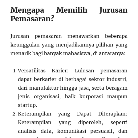
Mengapa Memilih Jurusan
Pemasaran?
Jurusan pemasaran menawarkan beberapa
keunggulan yang menjadikannya pilihan yang
menarik bagi banyak mahasiswa, di antaranya:
Versatilitas Karier: Lulusan pemasaran
dapat berkarier di berbagai sektor industri,
dari manufaktur hingga jasa, serta beragam
jenis organisasi, baik korporasi maupun
startup.
Keterampilan yang Dapat Diterapkan:
Keterampilan yang diperoleh, seperti
analisis data, komunikasi persuasif, dan