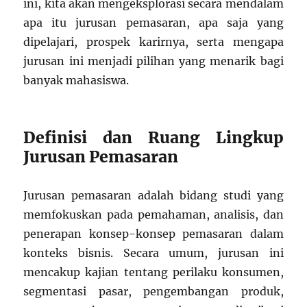
ini, kita akan mengeksplorasi secara mendalam
apa itu jurusan pemasaran, apa saja yang
dipelajari, prospek karirnya, serta mengapa
jurusan ini menjadi pilihan yang menarik bagi
banyak mahasiswa.
Definisi dan Ruang Lingkup
Jurusan Pemasaran
Jurusan pemasaran adalah bidang studi yang
memfokuskan pada pemahaman, analisis, dan
penerapan konsep-konsep pemasaran dalam
konteks bisnis. Secara umum, jurusan ini
mencakup kajian tentang perilaku konsumen,
segmentasi pasar, pengembangan produk,