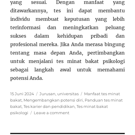
yang sesuai. Dengan manfaat yang
ditawarkannya, tes ini dapat membantu
individu membuat keputusan yang lebih
terinformasi dan meningkatkan peluang
sukses dalam kehidupan pribadi dan
profesional mereka. Jika Anda merasa bingung
tentang masa depan Anda, pertimbangkan
untuk menjalani tes minat bakat psikologi
sebagai langkah awal untuk memahami
potensi Anda.
Posted
Categories
Tags
15 Juni 2024
Jurusan
,
universitas
Manfaat tes minat
on
bakat
,
Mengembangkan potensi diri
,
Panduan tes minat
bakat
,
Tes karier dan pendidikan
,
Tes minat bakat
on
psikologi
Leave a comment
Cara
Tes
Minat