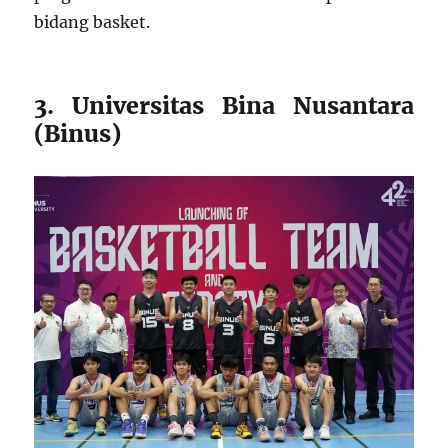
bidang basket.
3. Universitas Bina Nusantara
(Binus)