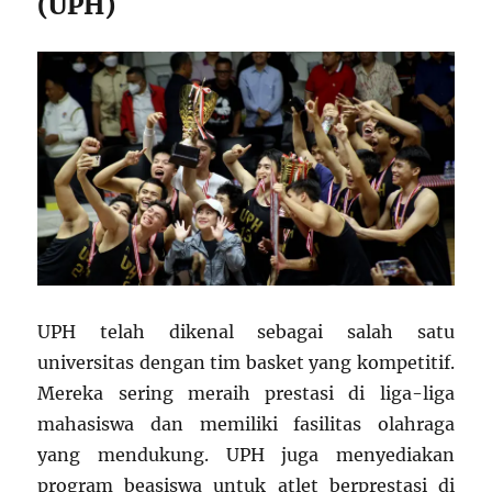
(UPH)
UPH telah dikenal sebagai salah satu
universitas dengan tim basket yang kompetitif.
Mereka sering meraih prestasi di liga-liga
mahasiswa dan memiliki fasilitas olahraga
yang mendukung. UPH juga menyediakan
program beasiswa untuk atlet berprestasi di