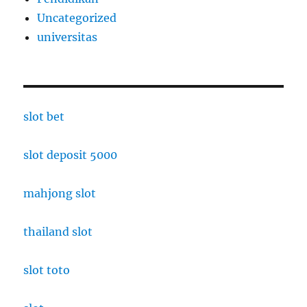
Uncategorized
universitas
slot bet
slot deposit 5000
mahjong slot
thailand slot
slot toto