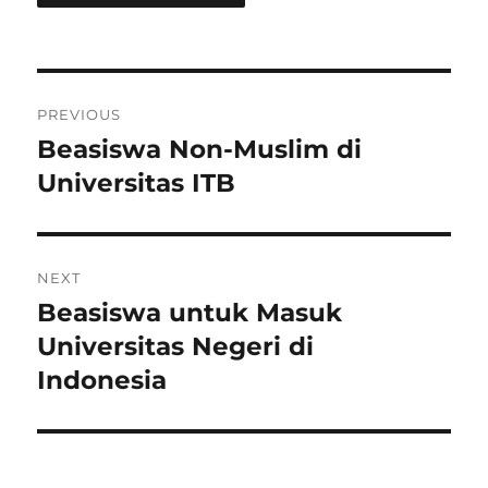
Navigasi
PREVIOUS
pos
Beasiswa Non-Muslim di
Previous
post:
Universitas ITB
NEXT
Beasiswa untuk Masuk
Next
post:
Universitas Negeri di
Indonesia