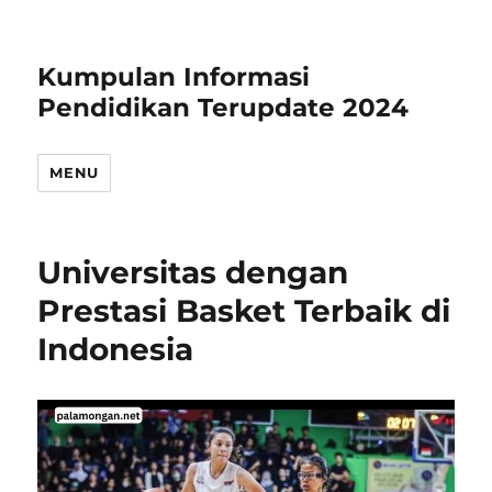
Kumpulan Informasi
Pendidikan Terupdate 2024
MENU
Universitas dengan
Prestasi Basket Terbaik di
Indonesia