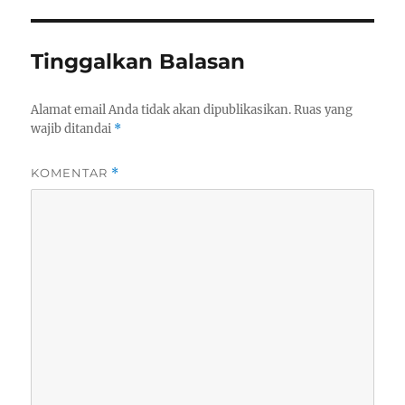
Tinggalkan Balasan
Alamat email Anda tidak akan dipublikasikan.
Ruas yang
wajib ditandai
*
KOMENTAR
*