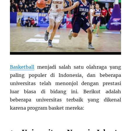
Basketball
menjadi salah satu olahraga yang
paling populer di Indonesia, dan beberapa
universitas telah menonjol dengan prestasi
luar biasa di bidang ini. Berikut adalah
beberapa universitas terbaik yang dikenal
karena program basket mereka: