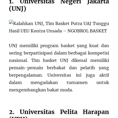
1. Universitas Negeri Jakarta
(UNJ)
UNJ memiliki program basket yang kuat dan
sering berpartisipasi dalam berbagai kompetisi
nasional. Tim basket UNJ dikenal memiliki
pemain-pemain berbakat dan pelatih yang
berpengalaman. Universitas ini juga aktif
dalam mengadakan turnamen untuk
mengembangkan bakat muda.
2. Universitas Pelita Harapan