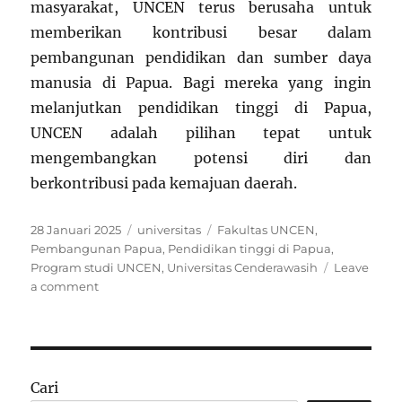
masyarakat, UNCEN terus berusaha untuk
memberikan kontribusi besar dalam
pembangunan pendidikan dan sumber daya
manusia di Papua. Bagi mereka yang ingin
melanjutkan pendidikan tinggi di Papua,
UNCEN adalah pilihan tepat untuk
mengembangkan potensi diri dan
berkontribusi pada kemajuan daerah.
Posted
Categories
Tags
28 Januari 2025
universitas
Fakultas UNCEN
,
on
Pembangunan Papua
,
Pendidikan tinggi di Papua
,
Program studi UNCEN
,
Universitas Cenderawasih
Leave
on
a comment
Mengenal
Universitas
Cenderawasih
(UNCEN):
Pilar
Cari
Pendidikan