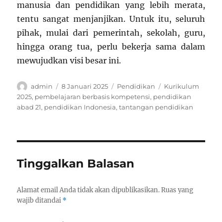
manusia dan pendidikan yang lebih merata,
tentu sangat menjanjikan. Untuk itu, seluruh
pihak, mulai dari pemerintah, sekolah, guru,
hingga orang tua, perlu bekerja sama dalam
mewujudkan visi besar ini.
Author
Posted
Categories
Tags
admin
8 Januari 2025
Pendidikan
Kurikulum
on
2025
,
pembelajaran berbasis kompetensi
,
pendidikan
abad 21
,
pendidikan Indonesia
,
tantangan pendidikan
Tinggalkan Balasan
Alamat email Anda tidak akan dipublikasikan.
Ruas yang
wajib ditandai
*