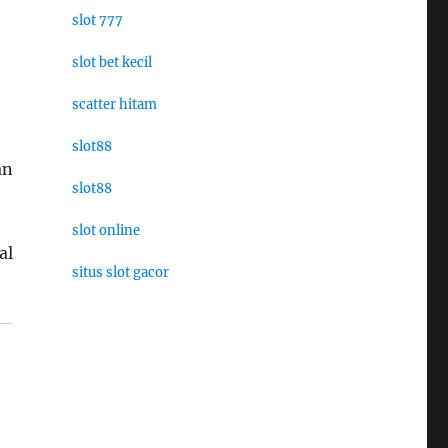
slot 777
slot bet kecil
scatter hitam
slot88
an
slot88
slot online
al
situs slot gacor