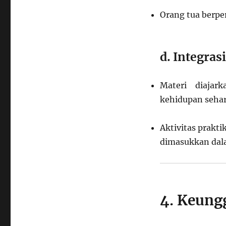
Orang tua berpe
d. Integras
Materi diajar
kehidupan sehar
Aktivitas prakt
dimasukkan dal
4. Keung