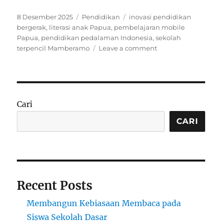
Posted
Categories
Tags
8 Desember 2025
Pendidikan
inovasi pendidikan
on
bergerak
,
literasi anak Papua
,
pembelajaran mobile
Papua
,
pendidikan pedalaman Indonesia
,
sekolah
on
terpencil Mamberamo
Leave a comment
Pembelajaran
Mobile
di
Kabupaten
Mamberamo
Cari
Raya:
Inovasi
CARI
Pendidikan
di
Papua
Terpencil
Recent Posts
Membangun Kebiasaan Membaca pada
Siswa Sekolah Dasar