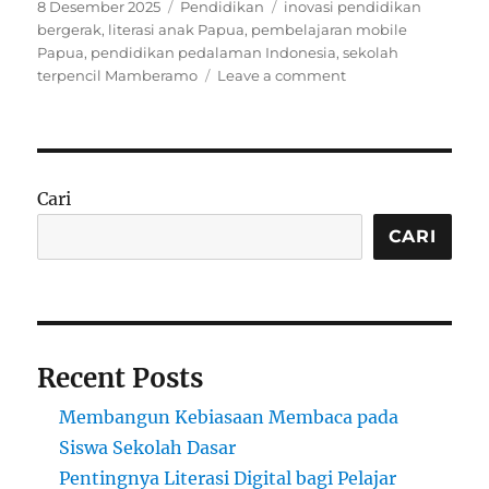
Posted
Categories
Tags
8 Desember 2025
Pendidikan
inovasi pendidikan
on
bergerak
,
literasi anak Papua
,
pembelajaran mobile
Papua
,
pendidikan pedalaman Indonesia
,
sekolah
on
terpencil Mamberamo
Leave a comment
Pembelajaran
Mobile
di
Kabupaten
Mamberamo
Cari
Raya:
Inovasi
CARI
Pendidikan
di
Papua
Terpencil
Recent Posts
Membangun Kebiasaan Membaca pada
Siswa Sekolah Dasar
Pentingnya Literasi Digital bagi Pelajar