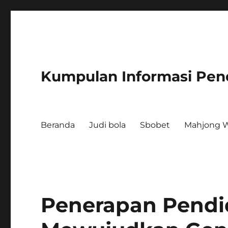
Kumpulan Informasi Pen
Beranda
Judi bola
Sbobet
Mahjong W
Penerapan Pendid