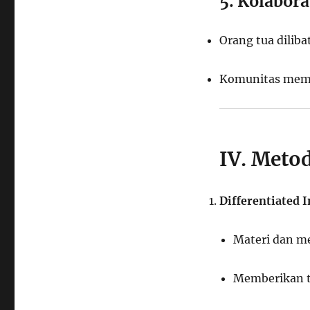
5. Kolabor
Orang tua dilib
Komunitas memb
IV. Meto
Differentiated I
Materi dan m
Memberikan t