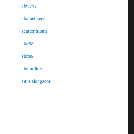
slot 777
slot bet kecil
scatter hitam
slot88
slot88
slot online
situs slot gacor