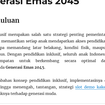
rasi Emas 2045
huluan
usif merupakan salah satu strategi penting pemerint
k memastikan setiap anak mendapatkan akses pendidik
anpa memandang latar belakang, kondisi fisik, maup
s. Dengan pendidikan inklusif, seluruh anak Indones
empatan untuk berkembang secara optimal d
ada
Generasi Emas 2045
.
mbahas konsep pendidikan inklusif, implementasinya 
hingga menengah, tantangan, strategi
slot demo kak
knya terhadap generasi muda.