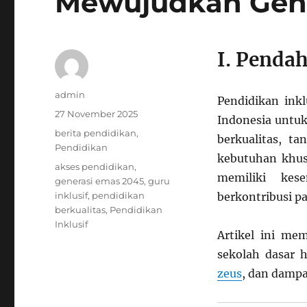
Mewujudkan Gene
I. Penda
Author
admin
Pendidikan inkl
Posted
27 November 2025
Indonesia untu
on
Categories
berita pendidikan
,
berkualitas, t
Pendidikan
kebutuhan khusu
Tags
akses pendidikan
,
memiliki kes
generasi emas 2045
,
guru
inklusif
,
pendidikan
berkontribusi p
berkualitas
,
Pendidikan
Inklusif
Artikel ini me
sekolah dasar 
zeus
, dan dampa