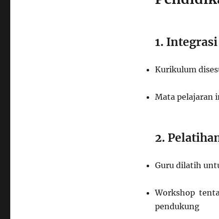
1. Integras
Kurikulum dise
Mata pelajaran 
2. Pelatiha
Guru dilatih un
Workshop tentan
pendukung