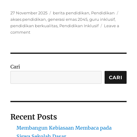
Posted
Categories
Tags
27 November 2025
berita pendidikan
,
Pendidikan
on
akses pendidikan
,
generasi emas 2045
,
guru inklusif
,
pendidikan berkualitas
,
Pendidikan Inklusif
Leave a
on
comment
Penerapan
Pendidikan
Inklusif
untuk
Mewujudkan
Cari
Generasi
Emas
CARI
2045
Recent Posts
Membangun Kebiasaan Membaca pada
Siswa Sekolah Dasar