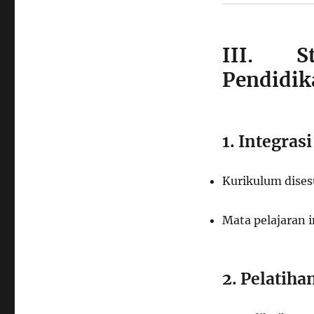
III. S
Pendidik
1. Integras
Kurikulum dise
Mata pelajaran 
2. Pelatiha