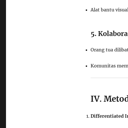
Alat bantu visu
5. Kolabor
Orang tua dilib
Komunitas memb
IV. Meto
Differentiated I