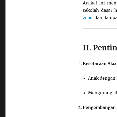
Inklusif
Artikel ini me
untuk
sekolah dasar 
Mewujudkan
Generasi
zeus
, dan dampa
Emas
2045
II. Penti
Kesetaraan Aks
Anak dengan 
Mengurangi d
Pengembangan K