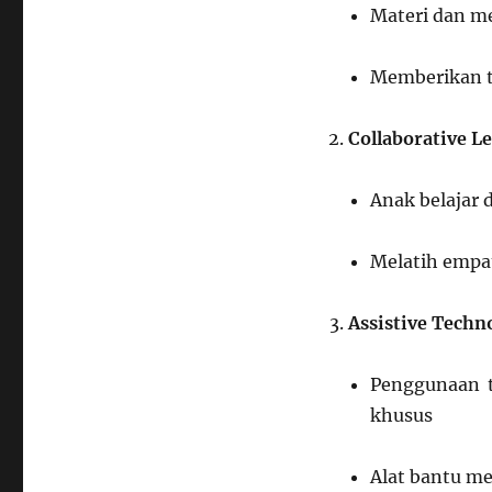
Materi dan m
Memberikan t
Collaborative L
Anak belajar
Melatih empat
Assistive Techn
Penggunaan t
khusus
Alat bantu m