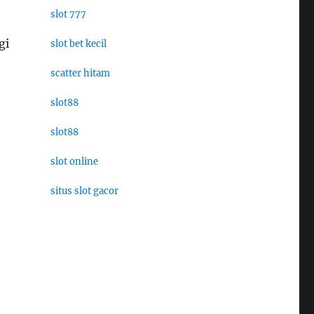
slot 777
gi
slot bet kecil
scatter hitam
slot88
slot88
slot online
situs slot gacor