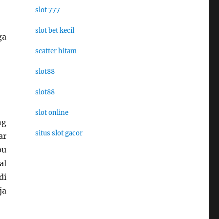
slot 777
slot bet kecil
ga
scatter hitam
slot88
slot88
slot online
ng
situs slot gacor
ar
pu
al
di
ja