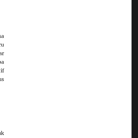
sa
ru
ar
ba
if
us
uk