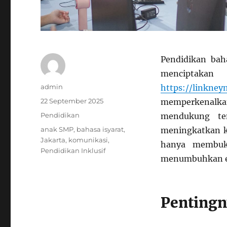
Pendidikan bah
menciptakan 
Author
admin
https://linkne
Posted
22 September 2025
memperkenalka
on
Categories
Pendidikan
mendukung te
Tags
anak SMP
,
bahasa isyarat
,
meningkatkan k
Jakarta
,
komunikasi
,
hanya membuka
Pendidikan Inklusif
menumbuhkan emp
Pentingn