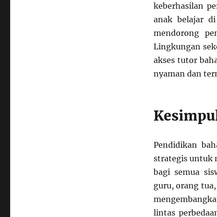
keberhasilan p
anak belajar d
mendorong peng
Lingkungan seko
akses tutor bah
nyaman dan term
Kesimpu
Pendidikan bah
strategis untuk
bagi semua sis
guru, orang tua
mengembangkan
lintas perbeda