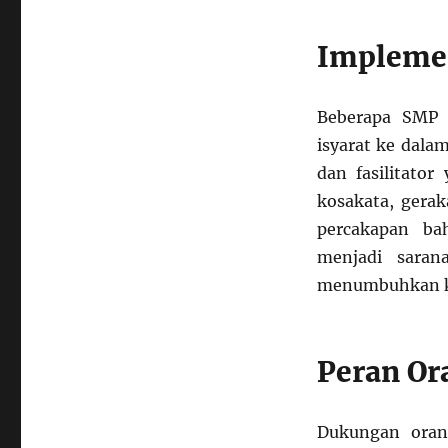
Implemen
Beberapa SMP d
isyarat ke dala
dan fasilitato
kosakata, gerak
percakapan bah
menjadi saran
menumbuhkan ke
Peran Or
Dukungan oran