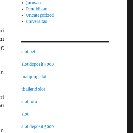
Jurusan
Pendidikan
Uncategorized
universitas
ui
mi
ng
slot bet
slot deposit 5000
an
mahjong slot
thailand slot
ri
slot toto
au
slot
slot deposit 5000
an