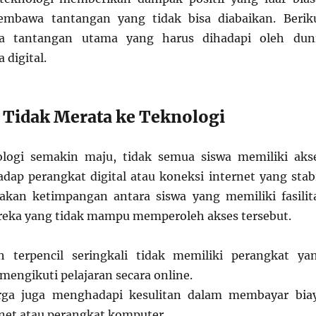
mbawa tantangan yang tidak bisa diabaikan. Berik
pa tantangan utama yang harus dihadapi oleh dun
 digital.
 Tidak Merata ke Teknologi
logi semakin maju, tidak semua siswa memiliki aks
dap perangkat digital atau koneksi internet yang stabi
akan ketimpangan antara siswa yang memiliki fasilit
reka yang tidak mampu memperoleh akses tersebut.
h terpencil seringkali tidak memiliki perangkat ya
engikuti pelajaran secara online.
rga juga menghadapi kesulitan dalam membayar bia
net atau perangkat komputer.