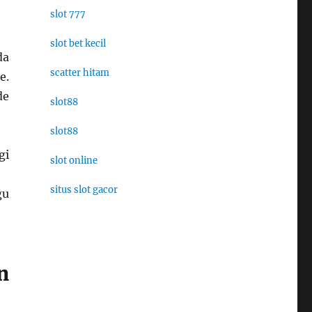
slot 777
slot bet kecil
da
scatter hitam
e.
de
slot88
slot88
gi
slot online
situs slot gacor
gu
n