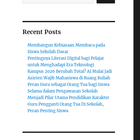
Recent Posts
Membangun Kebiasaan Membaca pada
Siswa Sekolah Dasar
Pentingnya Literasi Digital bagi Pelajar
untuk Menghadapi Era Teknologi
Kampus 2026 Berubah Total? AI Mulai Jadi
Asisten Wajib Mahasiswa di Ruang Kuliah
Peran Guru sebagai Orang Tua bagi Siswa
Selama dalam Pengawasan Sekolah
Menjadi Pilar Utama Pendidikan Karakter
Guru Pengganti Orang Tua Di Sekolah,
Peran Penting Siswa