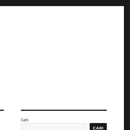
Cari
CARI