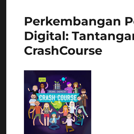
Perkembangan Pe
Digital: Tantanga
CrashCourse