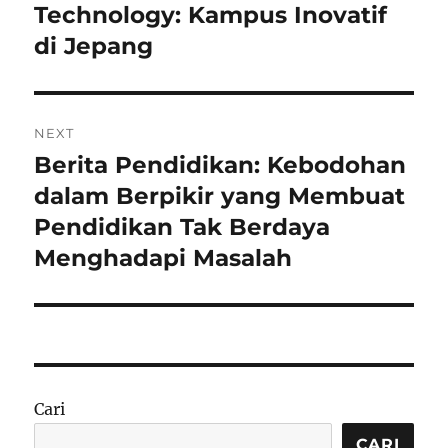
post:
Technology: Kampus Inovatif
di Jepang
NEXT
Berita Pendidikan: Kebodohan
Next
post:
dalam Berpikir yang Membuat
Pendidikan Tak Berdaya
Menghadapi Masalah
Cari
CARI