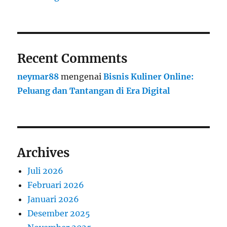
Recent Comments
neymar88
mengenai
Bisnis Kuliner Online:
Peluang dan Tantangan di Era Digital
Archives
Juli 2026
Februari 2026
Januari 2026
Desember 2025