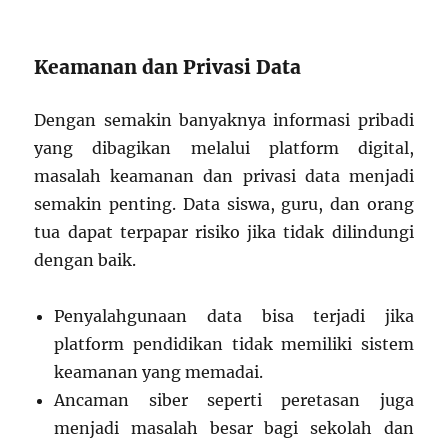
Keamanan dan Privasi Data
Dengan semakin banyaknya informasi pribadi
yang dibagikan melalui platform digital,
masalah keamanan dan privasi data menjadi
semakin penting. Data siswa, guru, dan orang
tua dapat terpapar risiko jika tidak dilindungi
dengan baik.
Penyalahgunaan data bisa terjadi jika
platform pendidikan tidak memiliki sistem
keamanan yang memadai.
Ancaman siber seperti peretasan juga
menjadi masalah besar bagi sekolah dan