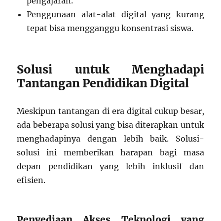
pengajaran.
Penggunaan alat-alat digital yang kurang
tepat bisa mengganggu konsentrasi siswa.
Solusi untuk Menghadapi
Tantangan Pendidikan Digital
Meskipun tantangan di era digital cukup besar,
ada beberapa solusi yang bisa diterapkan untuk
menghadapinya dengan lebih baik. Solusi-
solusi ini memberikan harapan bagi masa
depan pendidikan yang lebih inklusif dan
efisien.
Penyediaan Akses Teknologi yang