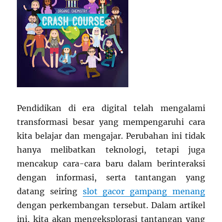
Pendidikan di era digital telah mengalami
transformasi besar yang mempengaruhi cara
kita belajar dan mengajar. Perubahan ini tidak
hanya melibatkan teknologi, tetapi juga
mencakup cara-cara baru dalam berinteraksi
dengan informasi, serta tantangan yang
datang seiring
slot gacor gampang menang
dengan perkembangan tersebut. Dalam artikel
ini, kita akan mengeksplorasi tantangan yang