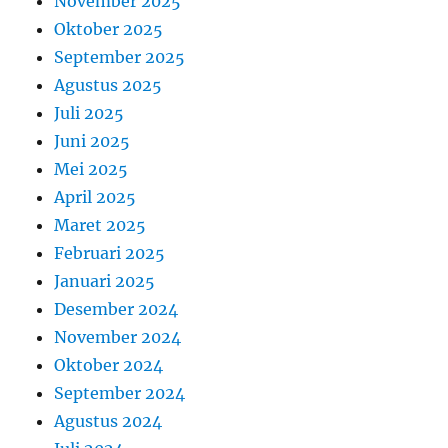
November 2025
Oktober 2025
September 2025
Agustus 2025
Juli 2025
Juni 2025
Mei 2025
April 2025
Maret 2025
Februari 2025
Januari 2025
Desember 2024
November 2024
Oktober 2024
September 2024
Agustus 2024