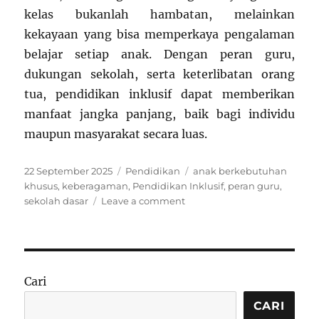
kelas bukanlah hambatan, melainkan
kekayaan yang bisa memperkaya pengalaman
belajar setiap anak. Dengan peran guru,
dukungan sekolah, serta keterlibatan orang
tua, pendidikan inklusif dapat memberikan
manfaat jangka panjang, baik bagi individu
maupun masyarakat secara luas.
Posted
Categories
Tags
22 September 2025
Pendidikan
anak berkebutuhan
on
khusus
,
keberagaman
,
Pendidikan Inklusif
,
peran guru
,
on
sekolah dasar
Leave a comment
Pendidikan
Inklusif
di
Sekolah
Dasar:
Cari
Menerima
Keberagaman
CARI