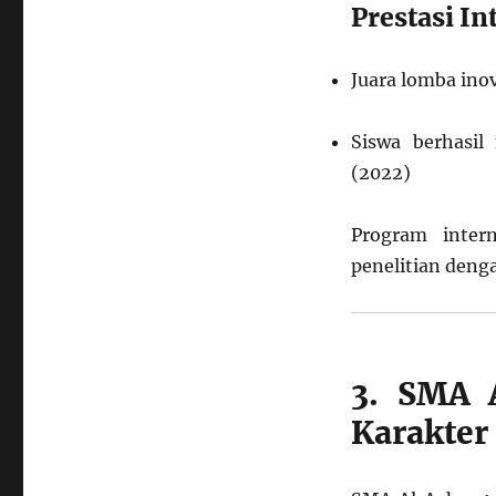
Prestasi In
Juara lomba inov
Siswa berhasil
(2022)
Program intern
penelitian denga
3. SMA A
Karakter