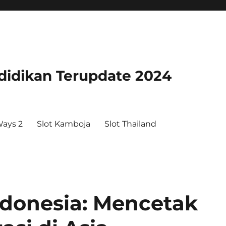
didikan Terupdate 2024
ays 2
Slot Kamboja
Slot Thailand
donesia: Mencetak