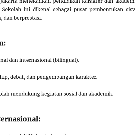
 Jakarta menekankan pendidikan karakter dan akadem
 Sekolah ini dikenal sebagai pusat pembentukan sis
a, dan berprestasi.
n:
al dan internasional (bilingual).
hip, debat, dan pengembangan karakter.
olah mendukung kegiatan sosial dan akademik.
ternasional: