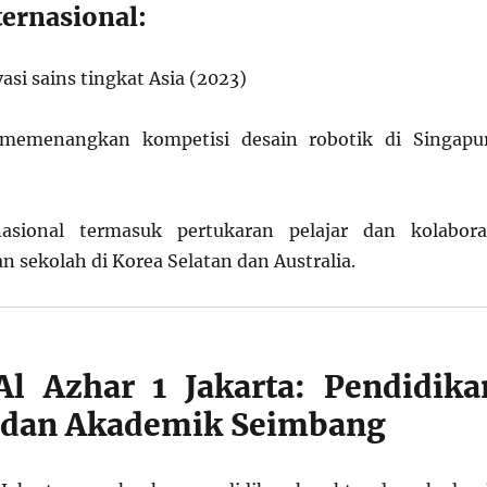
ternasional:
asi sains tingkat Asia (2023)
 memenangkan kompetisi desain robotik di Singapu
asional termasuk pertukaran pelajar dan kolabora
n sekolah di Korea Selatan dan Australia.
l Azhar 1 Jakarta: Pendidika
 dan Akademik Seimbang