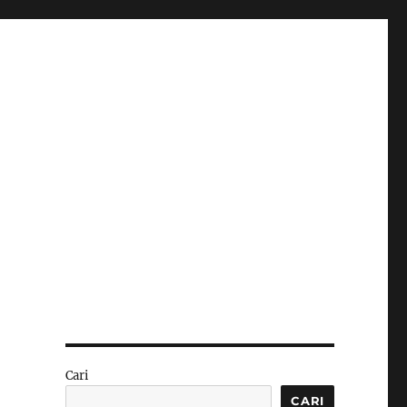
Cari
CARI