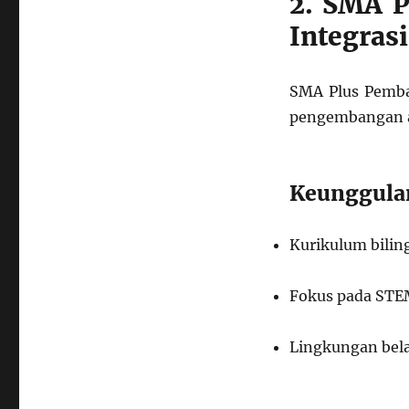
2. SMA P
Integras
SMA Plus Pemba
pengembangan ak
Keunggula
Kurikulum bilin
Fokus pada STEM
Lingkungan belaj