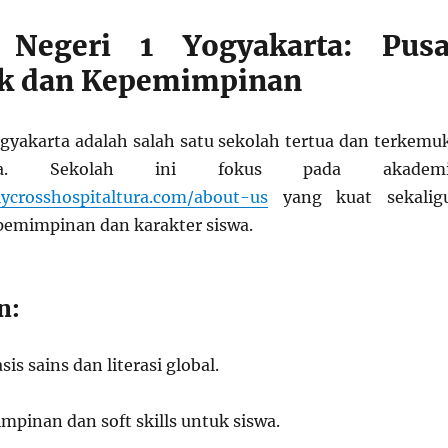
Negeri 1 Yogyakarta: Pusa
k dan Kepemimpinan
gyakarta adalah salah satu sekolah tertua dan terkemu
sia. Sekolah ini fokus pada akademi
ycrosshospitaltura.com/about-us
yang kuat sekalig
mimpinan dan karakter siswa.
n:
is sains dan literasi global.
pinan dan soft skills untuk siswa.