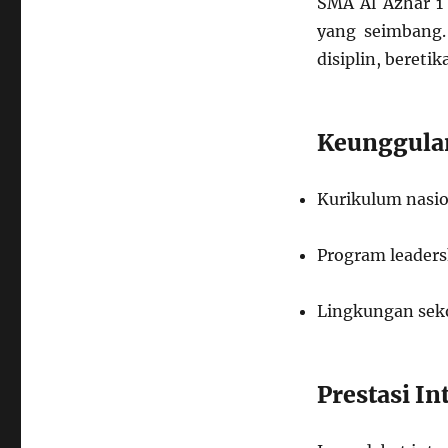
SMA Al Azhar 1
yang seimbang.
disiplin, beretik
Keunggula
Kurikulum nasion
Program leaders
Lingkungan sek
Prestasi In