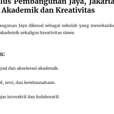
lus Pembangunan Jaya, Jakarta
i Akademik dan Kreativitas
ngunan Jaya dikenal sebagai sekolah yang menekank
ademik sekaligus kreativitas siswa.
n:
gual dan akselerasi akademik.
, seni, dan kewirausahaan.
ar interaktif dan kolaboratif.