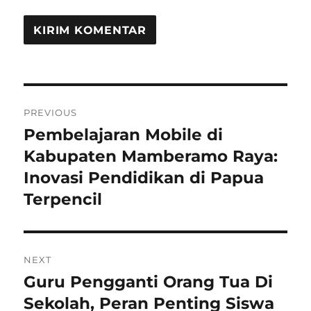
Navigasi
PREVIOUS
pos
Pembelajaran Mobile di
Previous
post:
Kabupaten Mamberamo Raya:
Inovasi Pendidikan di Papua
Terpencil
NEXT
Guru Pengganti Orang Tua Di
Next
post:
Sekolah, Peran Penting Siswa