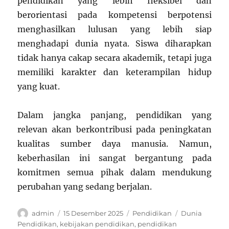
pendidikan yang lebih fleksibel dan
berorientasi pada kompetensi berpotensi
menghasilkan lulusan yang lebih siap
menghadapi dunia nyata. Siswa diharapkan
tidak hanya cakap secara akademik, tetapi juga
memiliki karakter dan keterampilan hidup
yang kuat.
Dalam jangka panjang, pendidikan yang
relevan akan berkontribusi pada peningkatan
kualitas sumber daya manusia. Namun,
keberhasilan ini sangat bergantung pada
komitmen semua pihak dalam mendukung
perubahan yang sedang berjalan.
Author
Posted
Categories
Tags
admin
15 Desember 2025
Pendidikan
Dunia
on
Pendidikan
,
kebijakan pendidikan
,
pendidikan