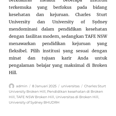
berkualitas melalui beberapa institusi
terkemuka yang berfokus pada bidang
kesehatan dan kejuruan. Charles Sturt
University dan University of Sydney
mendominasi dalam pendidikan kesehatan
dengan fasilitas modern, sedangkan TAFE NSW
menawarkan pendidikan kejuruan yang
fleksibel. Pilih institusi yang sesuai dengan
minat dan tujuan karir Anda untuk
pengalaman belajar yang maksimal di Broken
Hill.
Author
Posted
Categories
Tags
admin
8 Januari 2025
universitas
Charles Sturt
on
University Broken Hill
,
Pendidikan kesehatan di Broken
Hill
,
TAFE NSW Broken Hill
,
Universitas di Broken Hill
,
University of Sydney BHUDRH