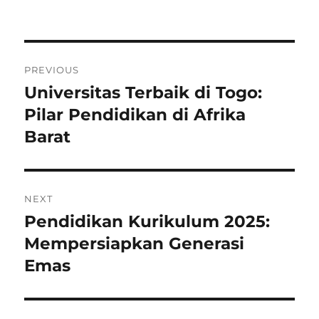
Navigasi
PREVIOUS
pos
Universitas Terbaik di Togo:
Previous
post:
Pilar Pendidikan di Afrika
Barat
NEXT
Pendidikan Kurikulum 2025:
Next
post:
Mempersiapkan Generasi
Emas