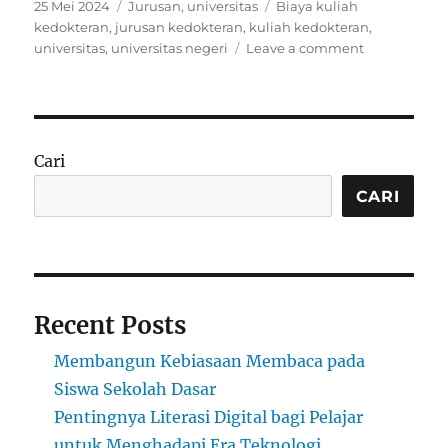
Posted
Categories
Tags
25 Mei 2024
Jurusan
,
universitas
Biaya kuliah
on
kedokteran
,
jurusan kedokteran
,
kuliah kedokteran
,
on
universitas
,
universitas negeri
Leave a comment
Biaya
Kuliah
Kedokteran
di
8
Cari
Universitas
Terkemuka
CARI
di
Indonesia
Recent Posts
Membangun Kebiasaan Membaca pada
Siswa Sekolah Dasar
Pentingnya Literasi Digital bagi Pelajar
untuk Menghadapi Era Teknologi