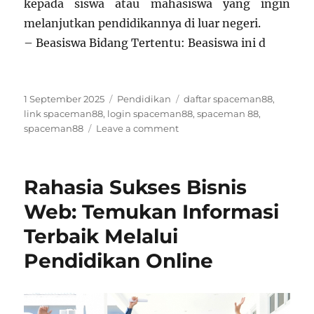
kepada siswa atau mahasiswa yang ingin
melanjutkan pendidikannya di luar negeri.
– Beasiswa Bidang Tertentu: Beasiswa ini d
Posted
Categories
Tags
1 September 2025
Pendidikan
daftar spaceman88
,
on
link spaceman88
,
login spaceman88
,
spaceman 88
,
on
spaceman88
Leave a comment
Strategi
Efektif
Meningkatkan
Rahasia Sukses Bisnis
Peluang
Memenangkan
Web: Temukan Informasi
Beasiswa
Terbaik Melalui
Pendidikan
Pendidikan Online