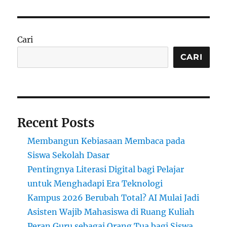
Tren
Terbaru
dalam
Pendidikan
Cari
di
Indonesia
CARI
Recent Posts
Membangun Kebiasaan Membaca pada
Siswa Sekolah Dasar
Pentingnya Literasi Digital bagi Pelajar
untuk Menghadapi Era Teknologi
Kampus 2026 Berubah Total? AI Mulai Jadi
Asisten Wajib Mahasiswa di Ruang Kuliah
Peran Guru sebagai Orang Tua bagi Siswa