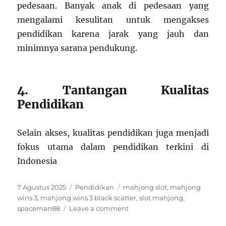
pedesaan. Banyak anak di pedesaan yang
mengalami kesulitan untuk mengakses
pendidikan karena jarak yang jauh dan
minimnya sarana pendukung.
4. Tantangan Kualitas
Pendidikan
Selain akses, kualitas pendidikan juga menjadi
fokus utama dalam pendidikan terkini di
Indonesia
Posted
Categories
Tags
7 Agustus 2025
Pendidikan
mahjong slot
,
mahjong
on
wins 3
,
mahjong wins 3 black scatter
,
slot mahjong
,
on
spaceman88
Leave a comment
Mengungkap