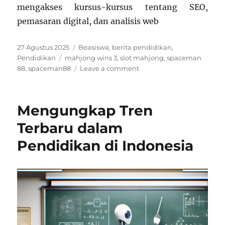
mengakses kursus-kursus tentang SEO,
pemasaran digital, dan analisis web
Posted
Categories
27 Agustus 2025
Beasiswa
,
berita pendidikan
,
on
Tags
Pendidikan
mahjong wins 3
,
slot mahjong
,
spaceman
on
88
,
spaceman88
Leave a comment
Rahasia
Sukses
Bisnis
Mengungkap Tren
Web:
Temukan
Terbaru dalam
Informasi
Pendidikan di Indonesia
Terbaik
Melalui
Pendidikan
Online