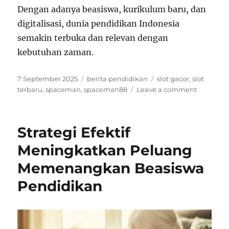
Dengan adanya beasiswa, kurikulum baru, dan
digitalisasi, dunia pendidikan Indonesia
semakin terbuka dan relevan dengan
kebutuhan zaman.
Posted
Categories
Tags
7 September 2025
berita pendidikan
slot gacor
,
slot
on
on
terbaru
,
spaceman
,
spaceman88
Leave a comment
Kumpula
Informasi
Pendidik
Strategi Efektif
Terupdat
Meningkatkan Peluang
Memenangkan Beasiswa
Pendidikan