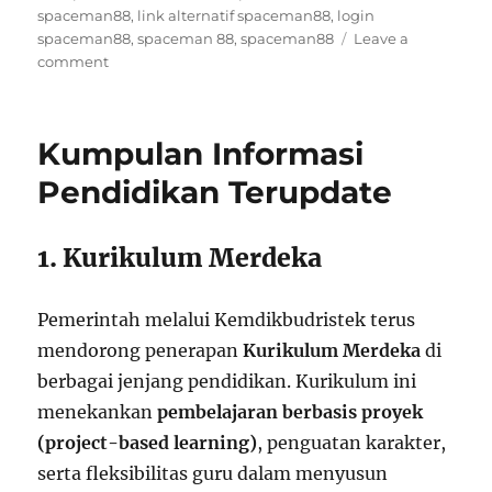
on
spaceman88
,
link alternatif spaceman88
,
login
spaceman88
,
spaceman 88
,
spaceman88
Leave a
on
comment
Inovasi
Pendidikan
TK
Kumpulan Informasi
Terkini:
5
Pendidikan Terupdate
Program
Baru
yang
1. Kurikulum Merdeka
Mulai
Diterapkan
Sekarang
Pemerintah melalui Kemdikbudristek terus
mendorong penerapan
Kurikulum Merdeka
di
berbagai jenjang pendidikan. Kurikulum ini
menekankan
pembelajaran berbasis proyek
(project-based learning)
, penguatan karakter,
serta fleksibilitas guru dalam menyusun