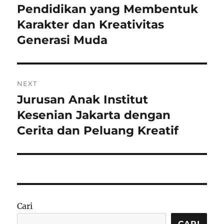
pos
Pendidikan yang Membentuk
Previous
post:
Karakter dan Kreativitas
Generasi Muda
NEXT
Jurusan Anak Institut
Next
post:
Kesenian Jakarta dengan
Cerita dan Peluang Kreatif
Cari
CARI