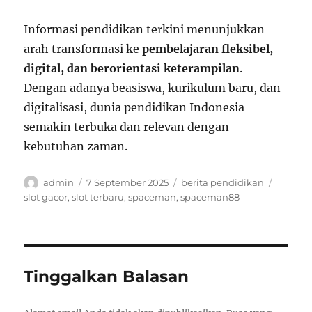
Informasi pendidikan terkini menunjukkan
arah transformasi ke
pembelajaran fleksibel,
digital, dan berorientasi keterampilan
.
Dengan adanya beasiswa, kurikulum baru, dan
digitalisasi, dunia pendidikan Indonesia
semakin terbuka dan relevan dengan
kebutuhan zaman.
Author
Posted
Categories
Tags
admin
7 September 2025
berita pendidikan
on
slot gacor
,
slot terbaru
,
spaceman
,
spaceman88
Tinggalkan Balasan