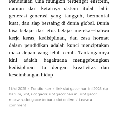
Pendidikan Cina mungkin terdengar ekstrem,
namun dari ketatnya sistem itulah lahir
generasi-generasi yang tangguh, bermental
kuat, dan siap bersaing di dunia global. Dunia
bisa belajar dari etos belajar mereka—bahwa
kerja keras, kedisiplinan, dan rasa hormat
dalam pendidikan adalah kunci menciptakan
masa depan yang lebih cerah. Tantangannya
kini adalah bagaimana menggabungkan
kedisiplinan itu dengan kreativitas dan
keseimbangan hidup
Posted
Categories
Tags
1 Mei 2025
Pendidikan
link slot gacor hari ini 2025
,
rtp
on
hari ini
,
Slot
,
slot gacor
,
slot gacor hari ini
,
slot gacor
maxwin
,
slot gacor terbaru
,
slot online
Leave a
on
comment
Pendidikan
Cina: