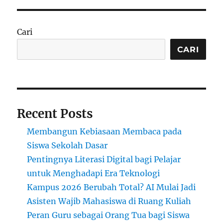
Kedisiplinan
Ekstrem
dan
Cari
Sistem
yang
CARI
Menginspirasi
Dunia
Recent Posts
Membangun Kebiasaan Membaca pada
Siswa Sekolah Dasar
Pentingnya Literasi Digital bagi Pelajar
untuk Menghadapi Era Teknologi
Kampus 2026 Berubah Total? AI Mulai Jadi
Asisten Wajib Mahasiswa di Ruang Kuliah
Peran Guru sebagai Orang Tua bagi Siswa