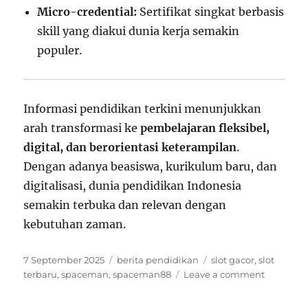
Micro-credential:
Sertifikat singkat berbasis
skill yang diakui dunia kerja semakin
populer.
Informasi pendidikan terkini menunjukkan
arah transformasi ke
pembelajaran fleksibel,
digital, dan berorientasi keterampilan
.
Dengan adanya beasiswa, kurikulum baru, dan
digitalisasi, dunia pendidikan Indonesia
semakin terbuka dan relevan dengan
kebutuhan zaman.
Posted
Categories
Tags
7 September 2025
berita pendidikan
slot gacor
,
slot
on
on
terbaru
,
spaceman
,
spaceman88
Leave a comment
Kumpula
Informasi