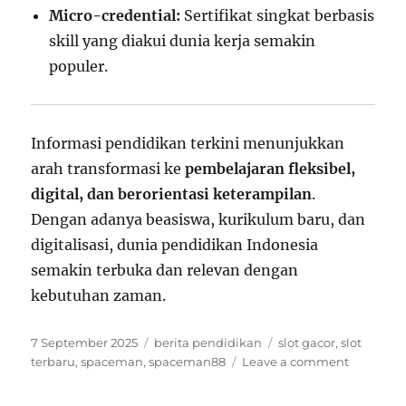
Micro-credential:
Sertifikat singkat berbasis
skill yang diakui dunia kerja semakin
populer.
Informasi pendidikan terkini menunjukkan
arah transformasi ke
pembelajaran fleksibel,
digital, dan berorientasi keterampilan
.
Dengan adanya beasiswa, kurikulum baru, dan
digitalisasi, dunia pendidikan Indonesia
semakin terbuka dan relevan dengan
kebutuhan zaman.
Posted
Categories
Tags
7 September 2025
berita pendidikan
slot gacor
,
slot
on
on
terbaru
,
spaceman
,
spaceman88
Leave a comment
Kumpula
Informasi