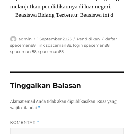
melanjutkan pendidikannya di luar negeri.
– Beasiswa Bidang Tertentu: Beasiswa ini d
Author
Posted
Categories
Tags
admin
1 September 2025
Pendidikan
daftar
on
spaceman88
,
link spaceman88
,
login spaceman88
,
spaceman 88
,
spaceman88
Tinggalkan Balasan
Alamat email Anda tidak akan dipublikasikan.
Ruas yang
wajib ditandai
*
KOMENTAR
*