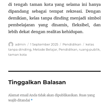
di tengah taman kota yang selama ini hanya
dipandang sebagai tempat rekreasi. Dengan
demikian, kelas tanpa dinding menjadi simbol
pembelajaran yang dinamis, fleksibel, dan
lebih dekat dengan realitas kehidupan.
Author
Posted
Categories
Tags
admin
1 September 2025
Pendidikan
kelas
on
tanpa dinding
,
Metode Belajar
,
Pendidikan
,
ruang publik
,
taman kota
Tinggalkan Balasan
Alamat email Anda tidak akan dipublikasikan.
Ruas yang
wajib ditandai
*