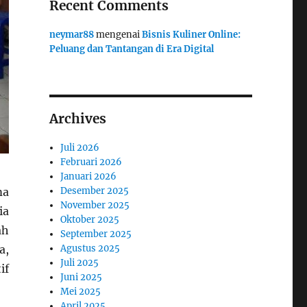
Recent Comments
neymar88
mengenai
Bisnis Kuliner Online:
Peluang dan Tantangan di Era Digital
Archives
Juli 2026
Februari 2026
Januari 2026
ma
Desember 2025
November 2025
ia
Oktober 2025
ah
September 2025
a,
Agustus 2025
Juli 2025
if
Juni 2025
Mei 2025
April 2025