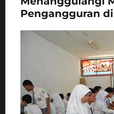
Menanggulangi 
Pengangguran di