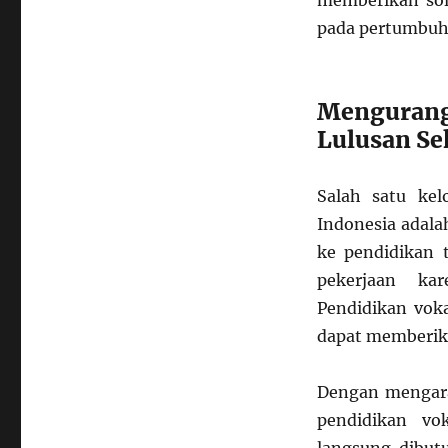
pada pertumbuh
Mengurang
Lulusan S
Salah satu ke
Indonesia adala
ke pendidikan 
pekerjaan ka
Pendidikan voka
dapat memberika
Dengan mengara
pendidikan vo
langsung dibut