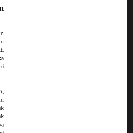
n
an
an
ah
ka
ri
n,
an
uk
uk
ya
si