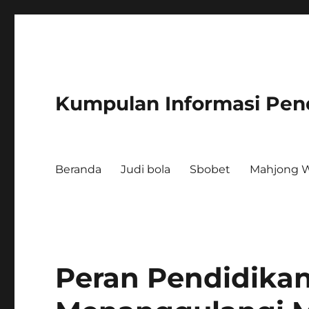
Kumpulan Informasi Pen
Beranda
Judi bola
Sbobet
Mahjong W
Peran Pendidikan