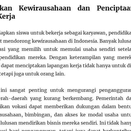
kan Kewirausahaan dan Penciptaa
erja
apkan siswa untuk bekerja sebagai karyawan, pendidik
at mendorong kewirausahaan di Indonesia. Banyak lulus
asi yang memilih untuk memulai usaha sendiri setel
pendidikan mereka. Dengan keterampilan yang mere
 dapat menciptakan lapangan kerja tidak hanya untuk di
tetapi juga untuk orang lain.
 ini sangat penting untuk mengurangi penganggura
erah-daerah yang kurang berkembang. Pemerintah d
ikan vokasi dapat memberikan dukungan dalam bent
rausahaan, bimbingan, dan akses ke modal usaha unt
ulusan mendirikan bisnis mereka sendiri. Ini tidak han
si bagi pengangguran, tetapi juga dapat berkontribu