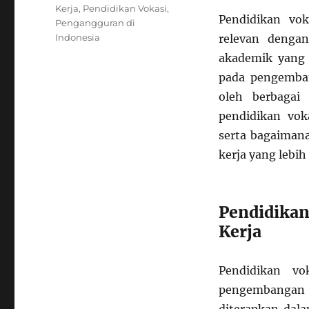
Kerja
,
Pendidikan Vokasi
,
Pendidikan vo
Pengangguran di
Indonesia
relevan denga
akademik yang 
pada pengemban
oleh berbagai
pendidikan vok
serta bagaiman
kerja yang lebih
Pendidika
Kerja
Pendidikan vo
pengembangan k
diterapkan dala