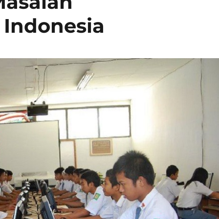
Masalah
 Indonesia