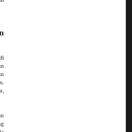
n
di
an
an
n.
s,
an
ng
ja