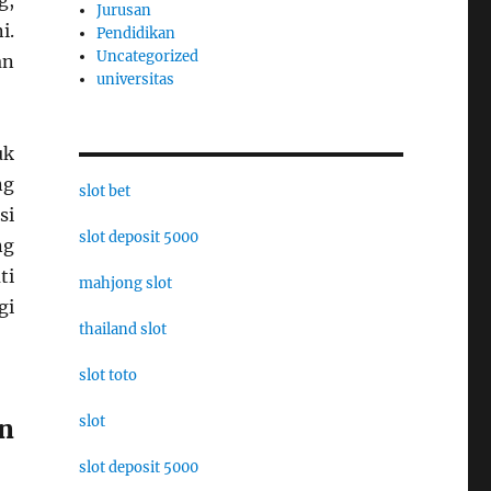
Jurusan
i.
Pendidikan
Uncategorized
an
universitas
uk
ng
slot bet
si
slot deposit 5000
ng
ti
mahjong slot
gi
thailand slot
slot toto
slot
n
slot deposit 5000