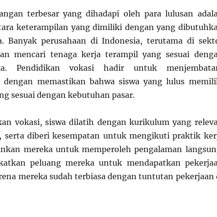
angan terbesar yang dihadapi oleh para lulusan adal
ara keterampilan yang dimiliki dengan yang dibutuhk
a. Banyak perusahaan di Indonesia, terutama di sekt
itan mencari tenaga kerja terampil yang sesuai deng
ka. Pendidikan vokasi hadir untuk menjembata
i dengan memastikan bahwa siswa yang lulus memili
ng sesuai dengan kebutuhan pasar.
kan vokasi, siswa dilatih dengan kurikulum yang relev
, serta diberi kesempatan untuk mengikuti praktik ker
nkan mereka untuk memperoleh pengalaman langsun
gkatkan peluang mereka untuk mendapatkan pekerja
karena mereka sudah terbiasa dengan tuntutan pekerjaan 