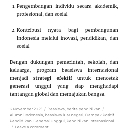
Pengembangan individu secara akademik,
profesional, dan sosial
Kontribusi nyata bagi pembangunan
Indonesia melalui inovasi, pendidikan, dan
sosial
Dengan dukungan pemerintah, sekolah, dan
keluarga, program beasiswa internasional
menjadi
strategi efektif
untuk mencetak
generasi unggul yang siap menghadapi
tantangan global dan memajukan bangsa.
Posted
Categories
Tags
6 November 2025
Beasiswa
,
berita pendidikan
on
Alumni Indonesia
,
beasiswa luar negeri
,
Dampak Positif
Pendidikan
,
Generasi Unggul
,
Pendidikan Internasional
on
Leave a comment