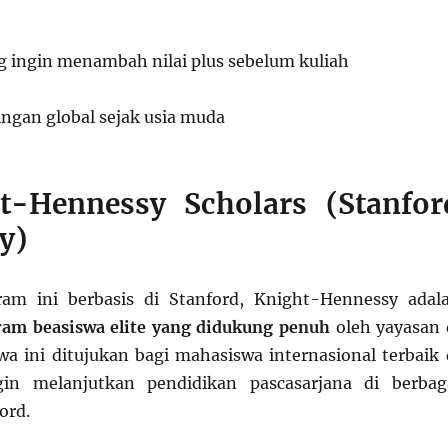
g ingin menambah nilai plus sebelum kuliah
gan global sejak usia muda
t-Hennessy Scholars (Stanfor
y)
am ini berbasis di Stanford, Knight-Hennessy adal
ram beasiswa elite yang didukung penuh
oleh yayasan 
wa ini ditujukan bagi mahasiswa internasional terbaik 
in melanjutkan pendidikan pascasarjana di berbag
ord.