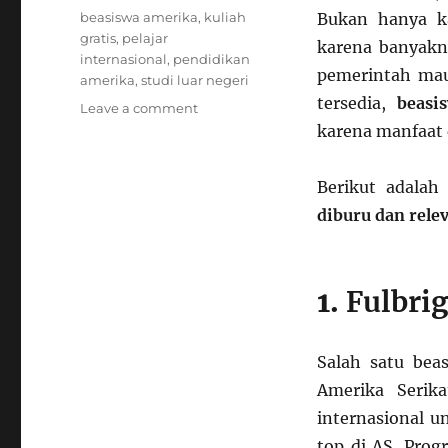
Tags
beasiswa amerika
,
kuliah
Bukan hanya ka
gratis
,
pelajar
karena banyak
internasional
,
pendidikan
pemerintah mau
amerika
,
studi luar negeri
tersedia,
beasi
on
Leave a comment
Program
karena manfaat d
Beasiswa
Milik
Berikut adalah
Amerika
yang
diburu dan relev
Masih
Diburu
Sampai
1.
Fulbri
Sekarang
Salah satu bea
Amerika Serik
internasional u
top di AS. Prog