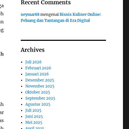
Recent Comments
ga
eh
neymar88
mengenai
Bisnis Kuliner Online:
Peluang dan Tantangan di Era Digital
un
ng
Archives
ih
Juli 2026
Februari 2026
Januari 2026
Desember 2025
November 2025
Oktober 2025
September 2025
ah
Agustus 2025
Juli 2025
ar
Juni 2025
as
Mei 2025
ah
April 2025