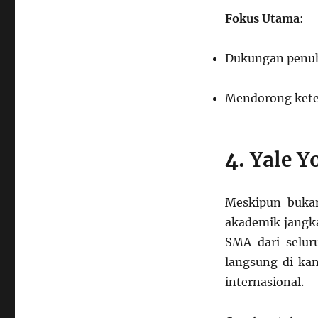
Fokus Utama
:
Dukungan penuh
Mendorong keter
4.
Yale Y
Meskipun buka
akademik jangka
SMA dari selur
langsung di kam
internasional.