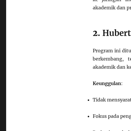
akademik dan pr
2.
Hubert
Program ini dit
berkembang, t
akademik dan ke
Keunggulan
:
Tidak mensyarat
Fokus pada pen