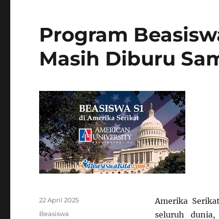
Program Beasiswa
Masih Diburu Sa
Posted
22 April 2025
Amerika Serikat
on
Categories
Beasiswa
seluruh dunia,