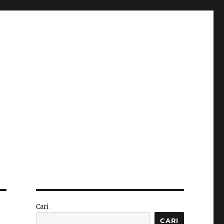
Cari
CARI