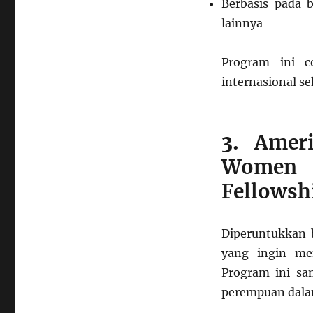
Berbasis pada b
lainnya
Program ini c
internasional se
3.
Ameri
Women
Fellowsh
Diperuntukkan b
yang ingin me
Program ini s
perempuan dala