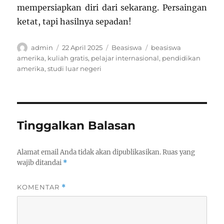
mempersiapkan diri dari sekarang. Persaingan
ketat, tapi hasilnya sepadan!
Author
Posted
Categories
Tags
admin
22 April 2025
Beasiswa
beasiswa
on
amerika
,
kuliah gratis
,
pelajar internasional
,
pendidikan
amerika
,
studi luar negeri
Tinggalkan Balasan
Alamat email Anda tidak akan dipublikasikan.
Ruas yang
wajib ditandai
*
KOMENTAR
*