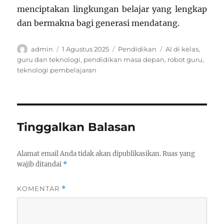
menciptakan lingkungan belajar yang lengkap
dan bermakna bagi generasi mendatang.
Author
Posted
Categories
Tags
admin
1 Agustus 2025
Pendidikan
AI di kelas
,
on
guru dan teknologi
,
pendidikan masa depan
,
robot guru
,
teknologi pembelajaran
Tinggalkan Balasan
Alamat email Anda tidak akan dipublikasikan.
Ruas yang
wajib ditandai
*
KOMENTAR
*