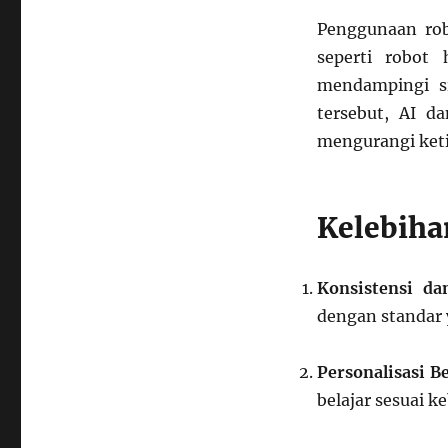
Penggunaan rob
seperti robot
mendampingi s
tersebut, AI d
mengurangi keti
Kelebiha
Konsistensi da
dengan standar 
Personalisasi Be
belajar sesuai k