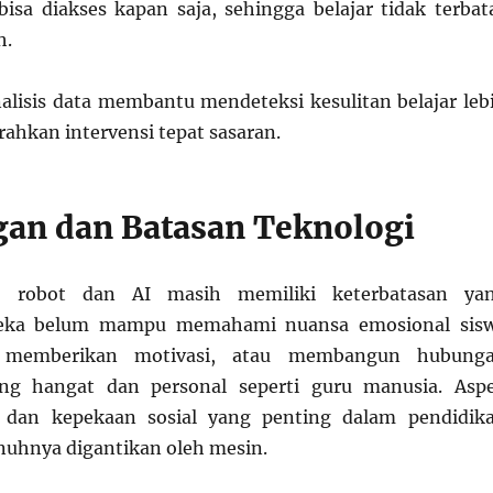
 bisa diakses kapan saja, sehingga belajar tidak terbat
h.
nalisis data membantu mendeteksi kesulitan belajar leb
ahkan intervensi tepat sasaran.
an dan Batasan Teknologi
, robot dan AI masih memiliki keterbatasan ya
ereka belum mampu memahami nuansa emosional sis
, memberikan motivasi, atau membangun hubung
ng hangat dan personal seperti guru manusia. Asp
i, dan kepekaan sosial yang penting dalam pendidik
nuhnya digantikan oleh mesin.