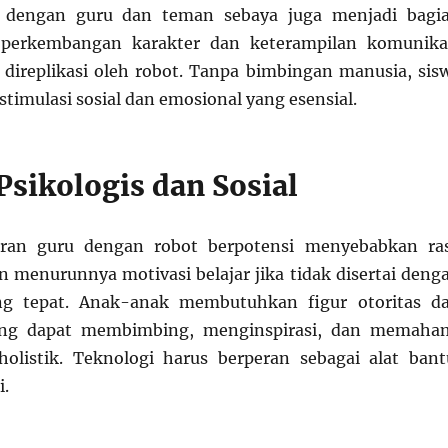
al dengan guru dan teman sebaya juga menjadi bagi
 perkembangan karakter dan keterampilan komunika
t direplikasi oleh robot. Tanpa bimbingan manusia, sis
stimulasi sosial dan emosional yang esensial.
sikologis dan Sosial
eran guru dengan robot berpotensi menyebabkan ra
n menurunnya motivasi belajar jika tidak disertai deng
ng tepat. Anak-anak membutuhkan figur otoritas d
ng dapat membimbing, menginspirasi, dan memaha
olistik. Teknologi harus berperan sebagai alat bant
i.