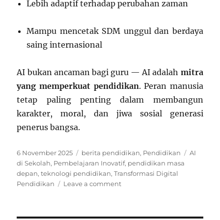
Lebih adaptif terhadap perubahan zaman
Mampu mencetak SDM unggul dan berdaya
saing internasional
AI bukan ancaman bagi guru — AI adalah
mitra
yang memperkuat pendidikan
. Peran manusia
tetap paling penting dalam membangun
karakter, moral, dan jiwa sosial generasi
penerus bangsa.
Posted
Categories
Tags
6 November 2025
berita pendidikan
,
Pendidikan
AI
on
di Sekolah
,
Pembelajaran Inovatif
,
pendidikan masa
depan
,
teknologi pendidikan
,
Transformasi Digital
on
Pendidikan
Leave a comment
Peningkatan
Pendidikan
Melalui