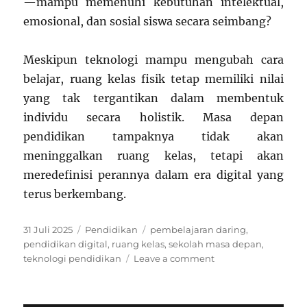
—mampu memenuhi kebutuhan intelektual,
emosional, dan sosial siswa secara seimbang?
Meskipun teknologi mampu mengubah cara
belajar, ruang kelas fisik tetap memiliki nilai
yang tak tergantikan dalam membentuk
individu secara holistik. Masa depan
pendidikan tampaknya tidak akan
meninggalkan ruang kelas, tetapi akan
meredefinisi perannya dalam era digital yang
terus berkembang.
Posted
Categories
Tags
31 Juli 2025
Pendidikan
pembelajaran daring
,
on
pendidikan digital
,
ruang kelas
,
sekolah masa depan
,
on
teknologi pendidikan
Leave a comment
Sekolah
Masa
Depan: