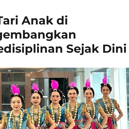
ari Anak di
ngembangkan
edisiplinan Sejak Dini