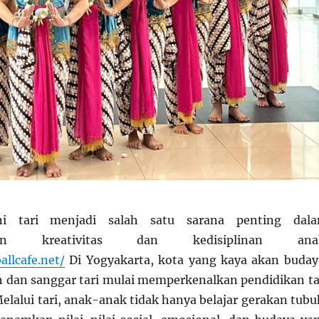
ni tari menjadi salah satu sarana penting dal
kan kreativitas dan kedisiplinan ana
allcafe.net/
Di Yogyakarta, kota yang kaya akan buday
h dan sanggar tari mulai memperkenalkan pendidikan ta
 Melalui tari, anak-anak tidak hanya belajar gerakan tubu