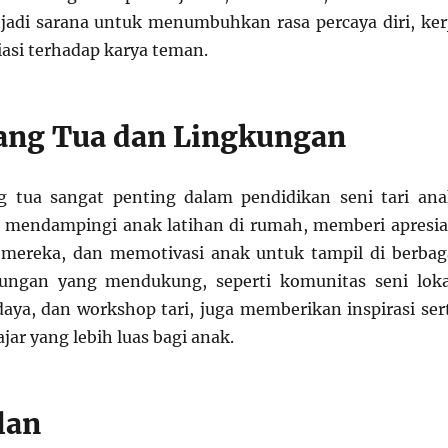
jadi sarana untuk menumbuhkan rasa percaya diri, ker
iasi terhadap karya teman.
ang Tua dan Lingkungan
 tua sangat penting dalam pendidikan seni tari ana
 mendampingi anak latihan di rumah, memberi apresia
 mereka, dan memotivasi anak untuk tampil di berbag
kungan yang mendukung, seperti komunitas seni loka
aya, dan workshop tari, juga memberikan inspirasi ser
ar yang lebih luas bagi anak.
lan