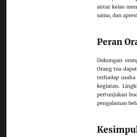
antar kelas men
sama, dan apres
Peran Or
Dukungan orang
Orang tua dapat
terhadap usaha
kegiatan. Ling
pertunjukan bud
pengalaman belaj
Kesimpu