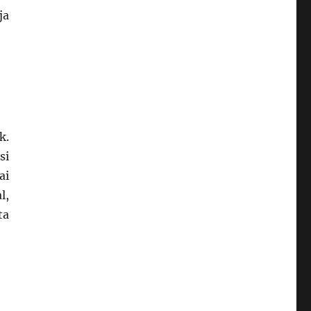
ja
k.
si
ai
l,
ta