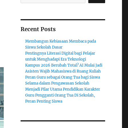
Recent Posts
Membangun Kebiasaan Membaca pada
Siswa Sekolah Dasar
Pentingnya Literasi Digital bagi Pelajar
untuk Menghadapi Era Teknologi
Kampus 2026 Berubah Total? AI Mulai Jadi
Asisten Wajib Mahasiswa di Ruang Kuliah
Peran Guru sebagai Orang Tua bagi Siswa
Selama dalam Pengawasan Sekolah
Menjadi Pilar Utama Pendidikan Karakter
Guru Pengganti Orang Tua Di Sekolah,
Peran Penting Siswa