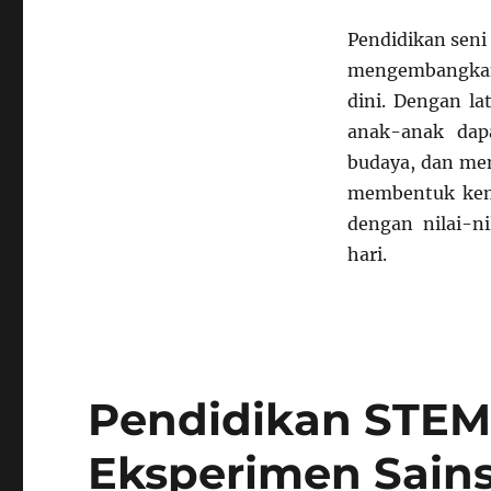
Pendidikan seni 
mengembangkan 
dini. Dengan la
anak-anak dap
budaya, dan men
membentuk kema
dengan nilai-n
hari.
Pendidikan STEM 
Eksperimen Sain